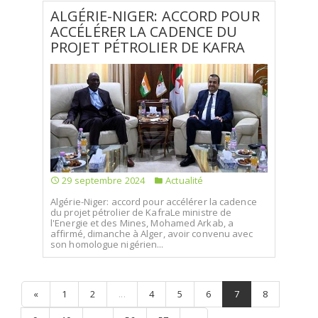
ALGÉRIE-NIGER: ACCORD POUR
ACCÉLÉRER LA CADENCE DU
PROJET PÉTROLIER DE KAFRA
29 septembre 2024
Actualité
Algérie-Niger: accord pour accélérer la cadence
du projet pétrolier de KafraLe ministre de
l'Energie et des Mines, Mohamed Arkab, a
affirmé, dimanche à Alger, avoir convenu avec
son homologue nigérien...
«
1
2
...
4
5
6
7
8