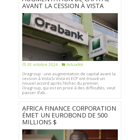
AVANT LA CESSION À VISTA
03 octobre 2024
Actualité
Oragroup : une augmentation de capital avant la
cession à VistaSi Vista et ECP ont trouvé un
nouvel accord après l’échec du premier,
Oragroup, qui est en proie à des difficultés, veut
passer d’ab...
AFRICA FINANCE CORPORATION
ÉMET UN EUROBOND DE 500
MILLIONS $