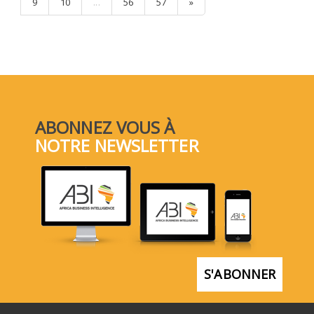
9
10
...
56
57
»
ABONNEZ VOUS À
NOTRE NEWSLETTER
S'ABONNER