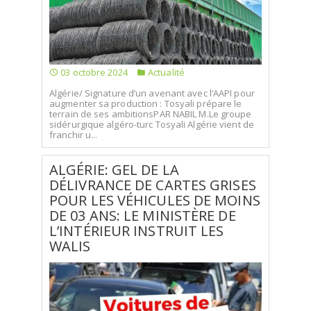
03 octobre 2024
Actualité
Algérie/ Signature d’un avenant avec l’AAPI pour
augmenter sa production : Tosyali prépare le
terrain de ses ambitionsPAR NABIL M.Le groupe
sidérurgique algéro-turc Tosyali Algérie vient de
franchir u...
ALGÉRIE: GEL DE LA
DÉLIVRANCE DE CARTES GRISES
POUR LES VÉHICULES DE MOINS
DE 03 ANS: LE MINISTÈRE DE
L’INTÉRIEUR INSTRUIT LES
WALIS