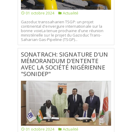
01 octobre 2024
Actualité
Gazoduc transsaharien TSGP: un projet
continental d'envergure internationale sur la
bonne voieLa tenue prochaine d'une réunion
ministérielle sur le projet du Gazoduc Trans-
Saharian Gas-Pipeline (TSGP)...
SONATRACH: SIGNATURE D'UN
MÉMORANDUM D'ENTENTE
AVEC LA SOCIÉTÉ NIGÉRIENNE
"SONIDEP"
01 octobre 2024
Actualité