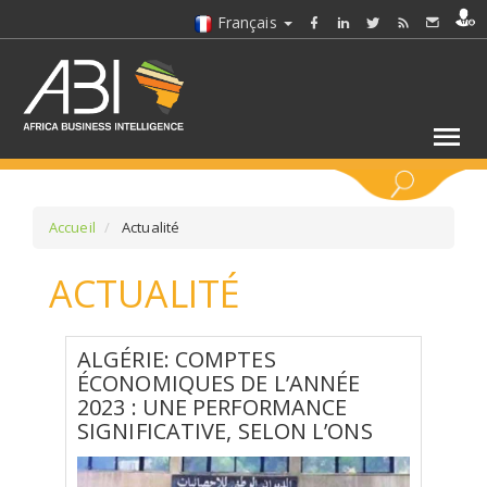
Français
MOTS CLÉS
Accueil
Actualité
ACTUALITÉ
SÉLECTIONNEZ UN/DES SECTEURS
SÉLECTIONNEZ UN DOSSIER
ALGÉRIE: COMPTES
ÉCONOMIQUES DE L’ANNÉE
2023 : UNE PERFORMANCE
SELECTIONNEZ UNE SECTION
SIGNIFICATIVE, SELON L’ONS
SÉLECTIONNEZ UNE CATÉGORIE