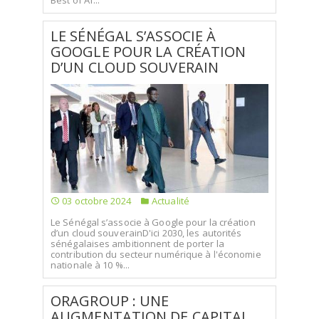
Best of Af...
LE SÉNÉGAL S’ASSOCIE À
GOOGLE POUR LA CRÉATION
D’UN CLOUD SOUVERAIN
03 octobre 2024
Actualité
Le Sénégal s’associe à Google pour la création
d’un cloud souverainD'ici 2030, les autorités
sénégalaises ambitionnent de porter la
contribution du secteur numérique à l'économie
nationale à 10 %...
ORAGROUP : UNE
AUGMENTATION DE CAPITAL