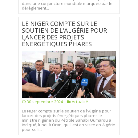
dans une conjoncture mondiale marquée par le
dérèglement...
LE NIGER COMPTE SUR LE
SOUTIEN DE L'ALGÉRIE POUR
LANCER DES PROJETS
ÉNERGÉTIQUES PHARES
30 septembre 2024
Actualité
Le Niger compte sur le soutien de l'Algérie pour
lancer des projets énergétiques pharesLe
ministre nigérien du Pétrole Sahabi Oumarou a
indiqué, lundi à Oran, qu'il est en visite en Algérie
pour solli...