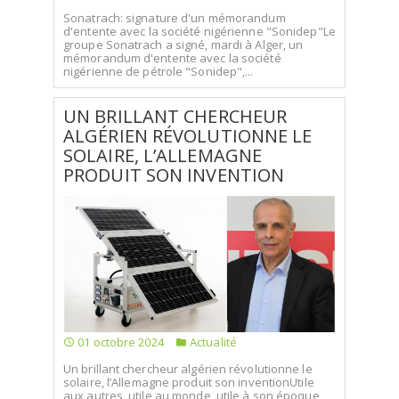
Sonatrach: signature d'un mémorandum
d'entente avec la société nigérienne "Sonidep"Le
groupe Sonatrach a signé, mardi à Alger, un
mémorandum d'entente avec la société
nigérienne de pétrole "Sonidep",...
UN BRILLANT CHERCHEUR
ALGÉRIEN RÉVOLUTIONNE LE
SOLAIRE, L’ALLEMAGNE
PRODUIT SON INVENTION
01 octobre 2024
Actualité
Un brillant chercheur algérien révolutionne le
solaire, l’Allemagne produit son inventionUtile
aux autres, utile au monde, utile à son époque,