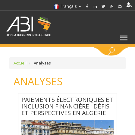
Français
MOTS CLÉS
Accueil
Analyses
ANALYSES
SÉLECTIONNEZ UN/DES SECTEURS
SÉLECTIONNEZ UN DOSSIER
PAIEMENTS ÉLECTRONIQUES ET
INCLUSION FINANCIÈRE : DÉFIS
ET PERSPECTIVES EN ALGÉRIE
SELECTIONNEZ UNE SECTION
SÉLECTIONNEZ UNE CATÉGORIE