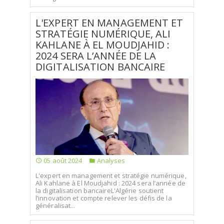
L'EXPERT EN MANAGEMENT ET
STRATÉGIE NUMÉRIQUE, ALI
KAHLANE À EL MOUDJAHID :
2024 SERA L’ANNÉE DE LA
DIGITALISATION BANCAIRE
05 août 2024
Analyses
L'expert en management et stratégie numérique,
Ali Kahlane à El Moudjahid : 2024 sera l’année de
la digitalisation bancaireL'Algérie soutient
l’innovation et compte relever les défis de la
généralisat...