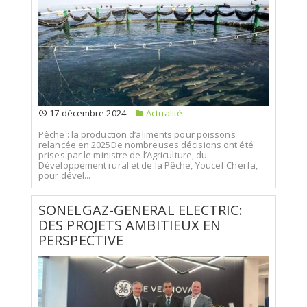
17 décembre 2024
Actualité
Pêche : la production d’aliments pour poissons
relancée en 2025De nombreuses décisions ont été
prises par le ministre de l’Agriculture, du
Développement rural et de la Pêche, Youcef Cherfa,
pour dével...
SONELGAZ-GENERAL ELECTRIC:
DES PROJETS AMBITIEUX EN
PERSPECTIVE