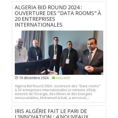
ALGERIA BID ROUND 2024 :
OUVERTURE DES "DATA ROOMS" À
20 ENTREPRISES
INTERNATIONALES
19 décembre 2024
Actualité
Algeria Bid Round 2024 : ouverture des "Data rooms"
à 20 entreprises internationales Le ministre d'Etat,
ministre de l'Energie, des Mines et des Energies
renouvelables, Mohamed Arkab, a annoncé,...
IRIS ALGÉRIE FAIT LE PARI DE
L’INNOVATION : 4 NOUVEAUX