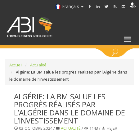
Français
MOTS CLÉS
Accueil
Actualité
Algérie: La BM salue les progrès réalisés par l’Algérie dans
le domaine de l’investissement
SÉLECTIONNEZ UN/DES SECTEURS
ALGÉRIE: LA BM SALUE LES
SÉLECTIONNEZ UN DOSSIER
PROGRÈS RÉALISÉS PAR
L’ALGÉRIE DANS LE DOMAINE DE
SELECTIONNEZ UNE SECTION
L’INVESTISSEMENT
03 OCTOBRE 2024 /
ACTUALITÉ
/
1143 /
HEJER
SÉLECTIONNEZ UNE CATÉGORIE