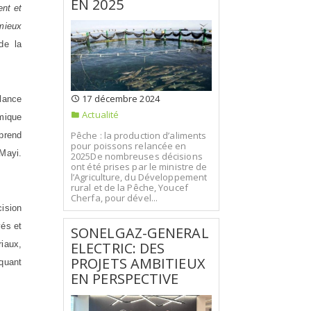
EN 2025
nt et
 mieux
de la
17 décembre 2024
elance
Actualité
omique
Pêche : la production d’aliments
mprend
pour poissons relancée en
-Mayi.
2025De nombreuses décisions
ont été prises par le ministre de
l’Agriculture, du Développement
rural et de la Pêche, Youcef
Cherfa, pour dével...
ision
vés et
SONELGAZ-GENERAL
iaux,
ELECTRIC: DES
PROJETS AMBITIEUX
quant
EN PERSPECTIVE