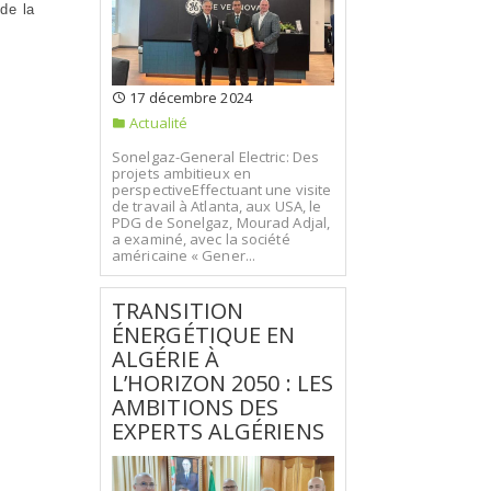
de la
17 décembre 2024
Actualité
Sonelgaz-General Electric: Des
projets ambitieux en
perspectiveEffectuant une visite
de travail à Atlanta, aux USA, le
PDG de Sonelgaz, Mourad Adjal,
a examiné, avec la société
américaine « Gener...
TRANSITION
ÉNERGÉTIQUE EN
ALGÉRIE À
L’HORIZON 2050 : LES
AMBITIONS DES
EXPERTS ALGÉRIENS