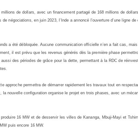
80 millions de dollars, avec un financement partagé de 168 millions de dollar
 de négociations, en juin 2023, l’Inde a annoncé l’ouverture d’une ligne de 
.
nds a été débloquée. Aucune communication officielle n’en a fait cas, mai
ment, il est prévu que les revenus générés dès la première phase permettr
 aussi des périodes de grâce pour la dette, permettant à la RDC de réinvest
tes.
tte approche permettra de démarrer rapidement les travaux tout en respecta
 la nouvelle configuration organise le projet en trois phases, avec un méc
 produire 16 MW et de desservir les villes de Kananga, Mbuji-Mayi et Tshi
2 MW puis encore 16 MW.