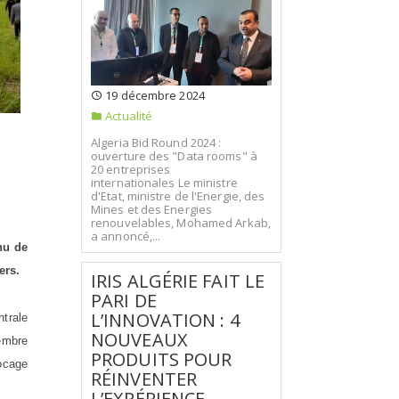
19 décembre 2024
Actualité
Algeria Bid Round 2024 :
ouverture des "Data rooms" à
20 entreprises
internationales Le ministre
d'Etat, ministre de l'Energie, des
Mines et des Energies
renouvelables, Mohamed Arkab,
a annoncé,...
nu de
ers.
IRIS ALGÉRIE FAIT LE
PARI DE
L’INNOVATION : 4
trale
NOUVEAUX
embre
PRODUITS POUR
locage
RÉINVENTER
L’EXPÉRIENCE