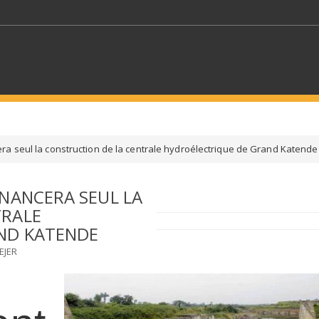
MOTS CLÉS
ra seul la construction de la centrale hydroélectrique de Grand Katende
S SECTEURS
SÉLECTIONNEZ UN DOSSIER
INANCERA SEUL LA
TRALE
ECTION
SÉLECTIONNEZ UNE CATÉGORIE
SÉLECTIO
ND KATENDE
EJER