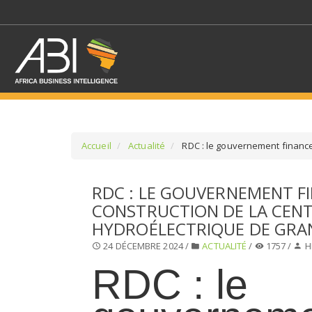
Accueil
Actualité
RDC : le gouvernement finance
SÉLECTIONNEZ UN/DE
RDC : LE GOUVERNEMENT F
CONSTRUCTION DE LA CEN
SELECTIONNEZ UNE S
HYDROÉLECTRIQUE DE GRA
24 DÉCEMBRE 2024 /
ACTUALITÉ
/
1757 /
H
RDC : le