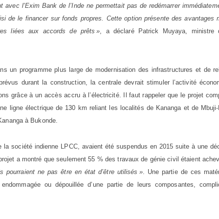
nt avec l’Exim Bank de l’Inde ne permettait pas de redémarrer immédiateme
isi de le financer sur fonds propres. Cette option présente des avantages
res liées aux accords de prêts »
, a déclaré Patrick Muyaya, ministre 
dans un programme plus large de modernisation des infrastructures et de r
évus durant la construction, la centrale devrait stimuler l’activité écon
ons grâce à un accès accru à l’électricité. Il faut rappeler que le projet co
une ligne électrique de 130 km reliant les localités de Kananga et de Mbuji
r Kananga à Bukonde.
e la société indienne LPCC, avaient été suspendus en 2015 suite à une déc
rojet a montré que seulement 55 % des travaux de génie civil étaient ache
ls pourraient ne pas être en état d’être utilisés »
. Une partie de ces matér
é endommagée ou dépouillée d’une partie de leurs composantes, compli