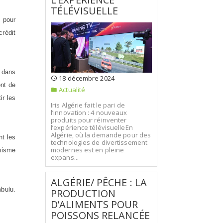
TÉLÉVISUELLE
s pour
crédit
s dans
18 décembre 2024
ont de
Actualité
ir les
Iris Algérie fait le pari de
l’innovation : 4 nouveaux
produits pour réinventer
l’expérience télévisuelleEn
Algérie, où la demande pour des
nt les
technologies de divertissement
modernes est en pleine
anisme
expans...
ALGÉRIE/ PÊCHE : LA
mbulu.
PRODUCTION
D’ALIMENTS POUR
POISSONS RELANCÉE