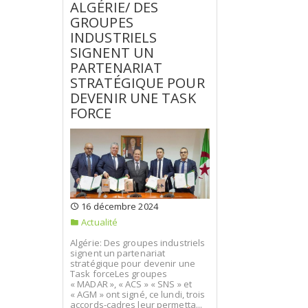
ALGÉRIE/ DES
GROUPES
INDUSTRIELS
SIGNENT UN
PARTENARIAT
STRATÉGIQUE POUR
DEVENIR UNE TASK
FORCE
16 décembre 2024
Actualité
Algérie: Des groupes industriels
signent un partenariat
stratégique pour devenir une
Task forceLes groupes
« MADAR », « ACS » « SNS » et
« AGM » ont signé, ce lundi, trois
accords-cadres leur permetta...