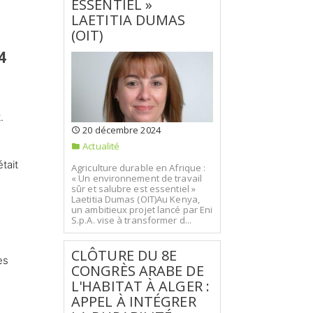
ESSENTIEL »
LAETITIA DUMAS
(OIT)
4
.
20 décembre 2024
Actualité
tait
Agriculture durable en Afrique :
« Un environnement de travail
sûr et salubre est essentiel »
Laetitia Dumas (OIT)Au Kenya,
un ambitieux projet lancé par Eni
S.p.A. vise à transformer d...
CLÔTURE DU 8E
es
CONGRÈS ARABE DE
L'HABITAT À ALGER :
APPEL À INTÉGRER