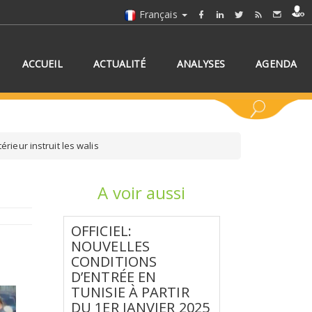
Français
ACCUEIL
ACTUALITÉ
ANALYSES
AGENDA
rieur instruit les walis
A voir aussi
NNEZ UN/DES PAYS
OFFICIEL:
NOUVELLES
CONDITIONS
D’ENTRÉE EN
TUNISIE À PARTIR
DU 1ER JANVIER 2025