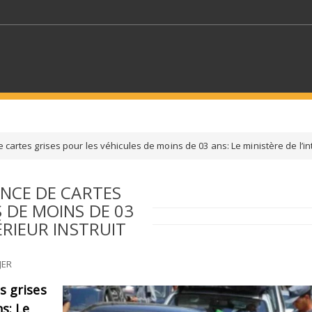
MOTS CLÉS
 cartes grises pour les véhicules de moins de 03 ans: Le ministère de l’inté
S SECTEURS
SÉLECTIONNEZ UN DOSSIER
ANCE DE CARTES
S DE MOINS DE 03
ECTION
SÉLECTIONNEZ UNE CATÉGORIE
SÉLECTIO
ÉRIEUR INSTRUIT
JER
es grises
s: Le