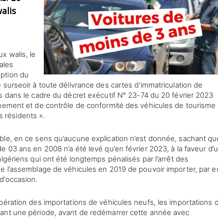
walis
x walis, le
cales
ption du
 surseoir à toute délivrance des cartes d’immatriculation de
s dans le cadre du décret exécutif N° 23-74 du 20 février 2023
anement et de contrôle de conformité des véhicules de tourisme 
rs résidents ».
ble, en ce sens qu’aucune explication n’est donnée, sachant qu
e 03 ans en 2008 n’a été levé qu’en février 2023, à la faveur d’
lgériens qui ont été longtemps pénalisés par l’arrêt des
de l’assemblage de véhicules en 2019 de pouvoir importer, par e
d’occasion.
bération des importations de véhicules neufs, les importations 
dant une période, avant de redémarrer cette année avec