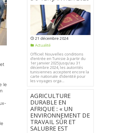
21 décembre 2024
Actualité
Officiel: Nouvelles conditions
d’entrée en Tunisie à partir du
1er janvier 2025Jusqu’au 31
et
décembre 2024, les autorités
tunisiennes acceptent encore la
carte nationale d’identité pour
les voyages orga...
e le
un
AGRICULTURE
DURABLE EN
ux-
AFRIQUE : « UN
ENVIRONNEMENT DE
TRAVAIL SÛR ET
de
SALUBRE EST