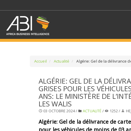
Accueil
Actualité
Algérie: Gel de la délivrance de
SÉLECTIONNEZ UN/DE
ALGÉRIE: GEL DE LA DÉLIVR
GRISES POUR LES VÉHICULE
SELECTIONNEZ UNE S
ANS: LE MINISTÈRE DE L’INT
LES WALIS
03 OCTOBRE 2024 /
ACTUALITÉ
/
1252 /
HE
Algérie: Gel de la délivrance de cart
pour les véhicules de moins de 03 an