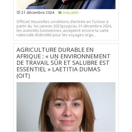
21 décembre 2024
Actualité
Officiel: Nouvelles conditions d’entrée en Tunisie à
partir du 1er janvier 2025Jusqu’au 31 décembre 2024,
les autorités tunisiennes acceptent encore la carte
nationale d’identité pour les voyages orga...
AGRICULTURE DURABLE EN
AFRIQUE : « UN ENVIRONNEMENT
DE TRAVAIL SÛR ET SALUBRE EST
ESSENTIEL » LAETITIA DUMAS
(OIT)