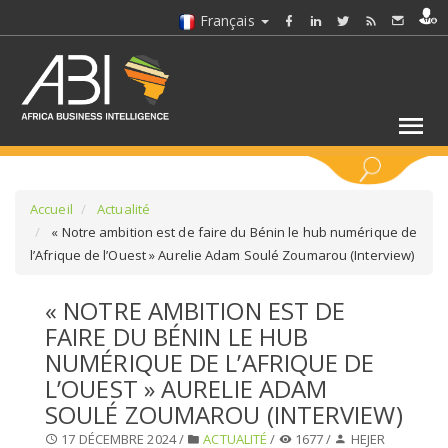
Français
MOTS CLÉS
Accueil
Actualité
« Notre ambition est de faire du Bénin le hub numérique de
l’Afrique de l’Ouest » Aurelie Adam Soulé Zoumarou (Interview)
SÉLECTIONNEZ UN/DES SECTEURS
« NOTRE AMBITION EST DE
SÉLECTIONNEZ UN DOSSIER
FAIRE DU BÉNIN LE HUB
NUMÉRIQUE DE L’AFRIQUE DE
SELECTIONNEZ UNE SECTION
L’OUEST » AURELIE ADAM
SOULÉ ZOUMAROU (INTERVIEW)
SÉLECTIONNEZ UNE CATÉGORIE
17 DÉCEMBRE 2024 /
ACTUALITÉ
/
1677 /
HEJER