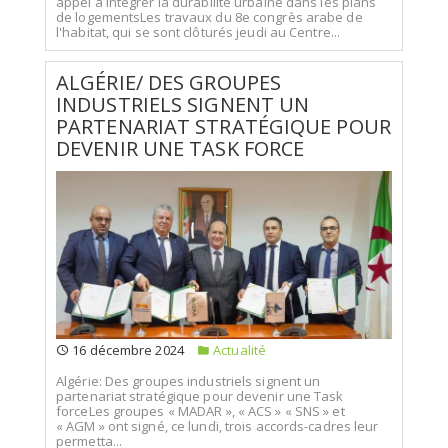
appel à intégrer la durabilité urbaine dans les plans
de logementsLes travaux du 8e congrès arabe de
l'habitat, qui se sont clôturés jeudi au Centre...
ALGÉRIE/ DES GROUPES
INDUSTRIELS SIGNENT UN
PARTENARIAT STRATÉGIQUE POUR
DEVENIR UNE TASK FORCE
16 décembre 2024
Actualité
Algérie: Des groupes industriels signent un
partenariat stratégique pour devenir une Task
forceLes groupes « MADAR », « ACS » « SNS » et
« AGM » ont signé, ce lundi, trois accords-cadres leur
permetta...