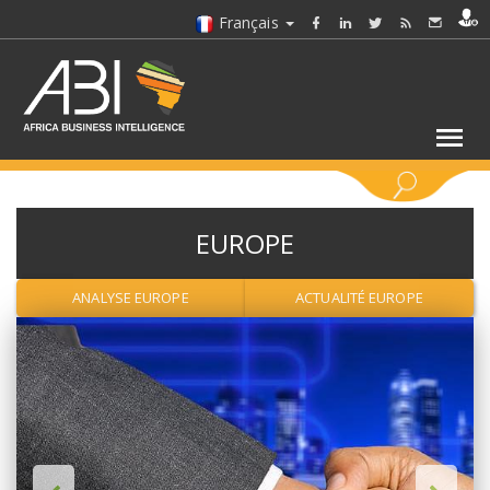
Français
MOTS CLÉS
EUROPE
SÉLECTIONNEZ UN/DES SECTEURS
ANALYSE EUROPE
ACTUALITÉ EUROPE
SÉLECTIONNEZ UN DOSSIER
SELECTIONNEZ UNE SECTION
SÉLECTIONNEZ UNE CATÉGORIE