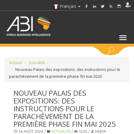
Français
MOTS CLÉS
Accueil
Actualité
Nouveau Palais des expositions: des instructions pour le
parachèvement de la première phase fin mai 2025
SÉLECTIONNEZ UN/DES SECTEURS
NOUVEAU PALAIS DES
SÉLECTIONNEZ UN DOSSIER
EXPOSITIONS: DES
INSTRUCTIONS POUR LE
SELECTIONNEZ UNE SECTION
PARACHÈVEMENT DE LA
PREMIÈRE PHASE FIN MAI 2025
SÉLECTIONNEZ UNE CATÉGORIE
14 AOÛT 2024 /
ACTUALITÉ
/
1225 /
HEJER