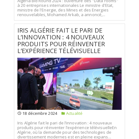
Algeria Bid Round 2024 : ouverture des "Data rooms"
à 20 entreprises internationales Le ministre d'Etat,
ministre de l'Energie, des Mines et des Energies
renouvelables, Mohamed Arkab, a annoncé,...
IRIS ALGÉRIE FAIT LE PARI DE
L’INNOVATION : 4 NOUVEAUX
PRODUITS POUR RÉINVENTER
L’EXPÉRIENCE TÉLÉVISUELLE
18 décembre 2024
Actualité
Iris Algérie fait le pari de l’innovation : 4 nouveaux
produits pour réinventer l’expérience télévisuelleEn
Algérie, où la demande pour des technologies de
divertissement modernes est en pleine expans...