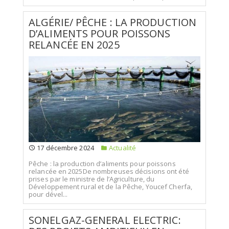
ALGÉRIE/ PÊCHE : LA PRODUCTION
D’ALIMENTS POUR POISSONS
RELANCÉE EN 2025
17 décembre 2024
Actualité
Pêche : la production d’aliments pour poissons
relancée en 2025De nombreuses décisions ont été
prises par le ministre de l’Agriculture, du
Développement rural et de la Pêche, Youcef Cherfa,
pour dével...
SONELGAZ-GENERAL ELECTRIC: