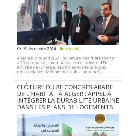
19 décembre 2024
Actualité
Algeria Bid Round 2024 : ouverture des "Data rooms"
à 20 entreprises internationales Le ministre d'Etat,
ministre de l'Energie, des Mines et des Energies
renouvelables, Mohamed Arkab, a annoncé,...
CLÔTURE DU 8E CONGRÈS ARABE
DE L'HABITAT À ALGER : APPEL À
INTÉGRER LA DURABILITÉ URBAINE
DANS LES PLANS DE LOGEMENTS