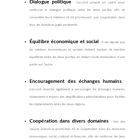
Dialogue politique
: L’accord prévoit un cadre pour
renforcer le dialogue politique entre les deux parties, afin de
consolider leurs relations et de promouvoir une coopération dans
tous les domaines jugés pertinents.
Équilibre économique et social
: Il est stipulé que
les relations économiques et sociales doivent évoluer de manière
équilibrée entre les deux parties, en évitant toute domination d’une
partie sur l’autre.
Encouragement des échanges humains
:
L’accord cherche également à encourager les échanges humains,
notamment à travers des simplifications administratives pour faciliter
les déplacements entre les deux régions.
Coopération dans divers domaines
: Une des
clauses prévoit la promotion de la coopération dans les domaines
économique, social, culturel et financier, afin de renforcer les liens