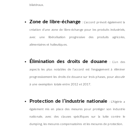
bilatéraux.
Zone de libre-échange
: L’accord prévoit également la
création d’une zone de libre-échange pour les produits industriels,
avec une libéralisation progressive des produits agricoles,
alimentaires et halieutiques.
Élimination des droits de douane
: L’un des
aspects les plus notables de l’accord est l’engagement à éliminer
progressivement les droits de douane sur trois phases, pour aboutir
à une exemption totale entre 2012 et 2017.
Protection de l’industrie nationale
: L’Algérie a
également mis en place des mesures pour protéger son industrie
nationale, avec des clauses spécifiques sur la lutte contre le
dumping, les mesures compensatoires et les mesures de protection.