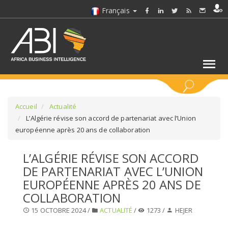
Français
MOTS CLÉS
Accueil
Actualité
L’Algérie révise son accord de partenariat avec l’Union
européenne après 20 ans de collaboration
SÉLECTIONNEZ UN/DES SECTEURS
L’ALGÉRIE RÉVISE SON ACCORD
SÉLECTIONNEZ UN DOSSIER
DE PARTENARIAT AVEC L’UNION
EUROPÉENNE APRÈS 20 ANS DE
SELECTIONNEZ UNE SECTION
COLLABORATION
15 OCTOBRE 2024 /
ACTUALITÉ
/
1273 /
HEJER
SÉLECTIONNEZ UNE CATÉGORIE