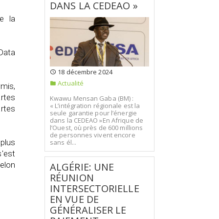
DANS LA CEDEAO »
e la
 Data
18 décembre 2024
Actualité
rmis,
rtes
Kwawu Mensan Gaba (BM) :
« L’intégration régionale est la
artes
seule garantie pour l’énergie
dans la CEDEAO »En Afrique de
l’Ouest, où près de 600 millions
de personnes vivent encore
 plus
sans él...
'est
elon
ALGÉRIE: UNE
RÉUNION
INTERSECTORIELLE
EN VUE DE
GÉNÉRALISER LE