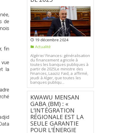
nnée,
s de
mois
19 décembre 2024
Actualité
, fin
Algérie/ Finances: généralisation
du financement agricole à
n vue
toutes les banques publiques à
t la
partir de 2025Le ministre des
Finances, Laaziz Faid, a affirmé,
jeudi à Alger, que toutes les
banques publiqu...
cadre
KWAWU MENSAN
arché
GABA (BM) : «
L’INTÉGRATION
RÉGIONALE EST LA
adjid
SEULE GARANTIE
 Data
POUR L’ÉNERGIE