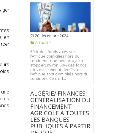
Alger
antes
20 décembre 2024
s en
Actualité
orcer
60 % des fonds axés sur
l’Afrique domiciliés hors du
continent : une hémorragie à
leurs
stopperEnviron 60% des fonds
d’investissement dédiés à
poids
l’Afrique sont domiciliés hors du
continent. Ce chiff...
 une
ALGÉRIE/ FINANCES:
ères
GÉNÉRALISATION DU
FINANCEMENT
Fonds
AGRICOLE À TOUTES
LES BANQUES
PUBLIQUES À PARTIR
DE 2025