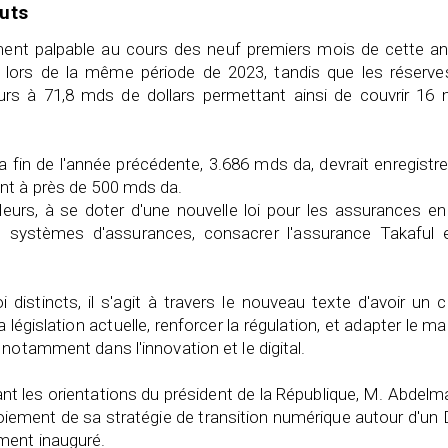
uts
sement palpable au cours des neuf premiers mois de cette a
é lors de la même période de 2023, tandis que les réserve
urs à 71,8 mds de dollars permettant ainsi de couvrir 16 
la fin de l'année précédente, 3.686 mds da, devrait enregistrer
nt à près de 500 mds da.
lleurs, à se doter d'une nouvelle loi pour les assurances e
t systèmes d'assurances, consacrer l'assurance Takaful e
 distincts, il s'agit à travers le nouveau texte d'avoir un 
législation actuelle, renforcer la régulation, et adapter le m
notamment dans l'innovation et le digital.
vant les orientations du président de la République, M. Abdelm
oiement de sa stratégie de transition numérique autour d'un
ment inauguré.