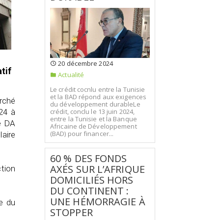
20 décembre 2024
tif
Actualité
Le crédit cocnlu entre la Tunisie
et la BAD répond aux exigences
rché
du développement durableLe
24 à
crédit, conclu le 13 juin 2024,
entre la Tunisie et la Banque
de DA
Africaine de Développement
(BAD) pour financer...
aire
60 % DES FONDS
AXÉS SUR L’AFRIQUE
tion
DOMICILIÉS HORS
DU CONTINENT :
UNE HÉMORRAGIE À
le du
STOPPER