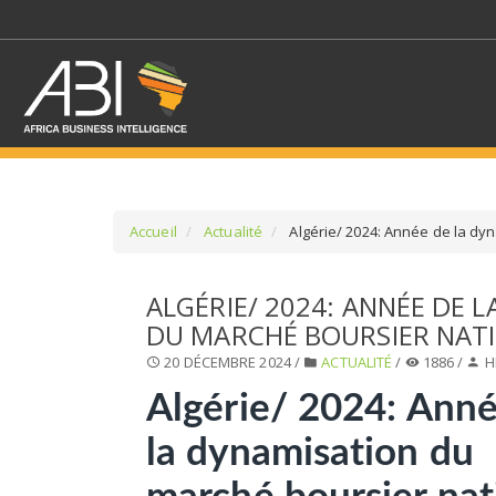
Accueil
Actualité
Algérie/ 2024: Année de la dy
SÉLECTIONNEZ UN/DE
ALGÉRIE/ 2024: ANNÉE DE 
DU MARCHÉ BOURSIER NAT
SELECTIONNEZ UNE S
20 DÉCEMBRE 2024 /
ACTUALITÉ
/
1886 /
H
Algérie/ 2024: Ann
la dynamisation du