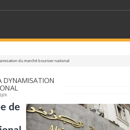
MOTS CLÉS
namisation du marché boursier national
S SECTEURS
SÉLECTIONNEZ UN DOSSIER
LA DYNAMISATION
IONAL
ECTION
SÉLECTIONNEZ UNE CATÉGORIE
SÉLECTIO
EJER
ée de