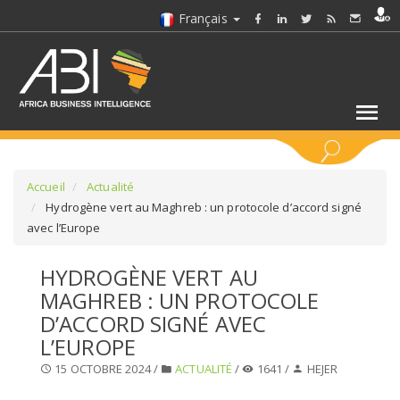
Français
MOTS CLÉS
Accueil
Actualité
Hydrogène vert au Maghreb : un protocole d’accord signé
avec l’Europe
SÉLECTIONNEZ UN/DES SECTEURS
HYDROGÈNE VERT AU
SÉLECTIONNEZ UN DOSSIER
MAGHREB : UN PROTOCOLE
D’ACCORD SIGNÉ AVEC
SELECTIONNEZ UNE SECTION
L’EUROPE
15 OCTOBRE 2024 /
ACTUALITÉ
/
1641 /
HEJER
SÉLECTIONNEZ UNE CATÉGORIE