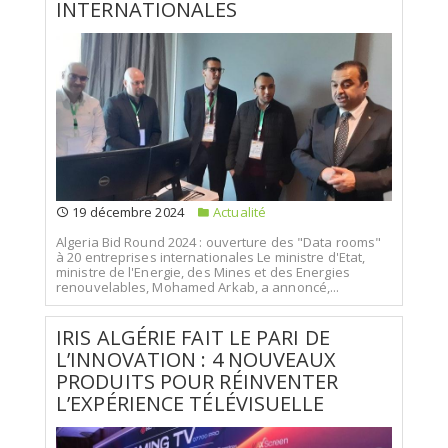
INTERNATIONALES
19 décembre 2024
Actualité
Algeria Bid Round 2024 : ouverture des "Data rooms"
à 20 entreprises internationales Le ministre d'Etat,
ministre de l'Energie, des Mines et des Energies
renouvelables, Mohamed Arkab, a annoncé,...
IRIS ALGÉRIE FAIT LE PARI DE
L’INNOVATION : 4 NOUVEAUX
PRODUITS POUR RÉINVENTER
L’EXPÉRIENCE TÉLÉVISUELLE