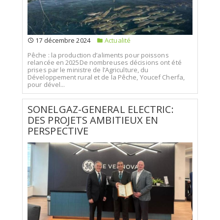
17 décembre 2024
Actualité
Pêche : la production d’aliments pour poissons
relancée en 2025De nombreuses décisions ont été
prises par le ministre de l’Agriculture, du
Développement rural et de la Pêche, Youcef Cherfa,
pour dével...
SONELGAZ-GENERAL ELECTRIC:
DES PROJETS AMBITIEUX EN
PERSPECTIVE