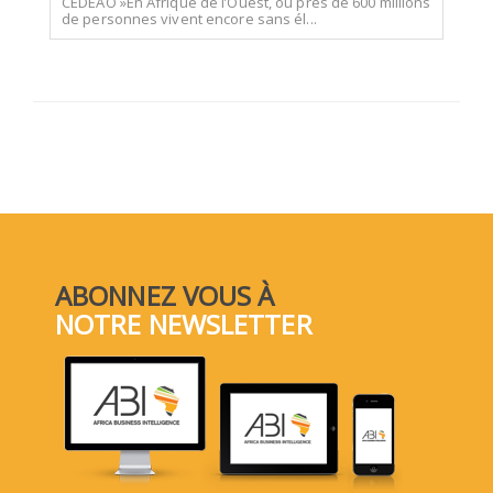
CEDEAO »En Afrique de l’Ouest, où près de 600 millions
de personnes vivent encore sans él...
ABONNEZ VOUS À
NOTRE NEWSLETTER