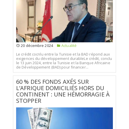
20 décembre 2024
Actualité
Le crédit cocnlu entre la Tunisie et la BAD répond aux
exigences du développement durableLe crédit, conclu
le 13 juin 2024, entre la Tunisie et la Banque Africaine
de Développement (BAD) pour financer...
60 % DES FONDS AXÉS SUR
L’AFRIQUE DOMICILIÉS HORS DU
CONTINENT : UNE HÉMORRAGIE À
STOPPER