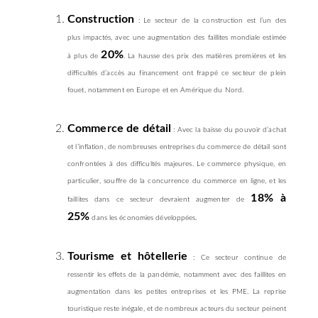
Construction
: Le secteur de la construction est l’un des
plus impactés, avec une augmentation des faillites mondiale estimée
20%
à plus de
. La hausse des prix des matières premières et les
difficultés d’accès au financement ont frappé ce secteur de plein
fouet, notamment en Europe et en Amérique du Nord.
Commerce de détail
: Avec la baisse du pouvoir d’achat
et l’inflation, de nombreuses entreprises du commerce de détail sont
confrontées à des difficultés majeures. Le commerce physique, en
particulier, souffre de la concurrence du commerce en ligne, et les
18% à
faillites dans ce secteur devraient augmenter de
25%
dans les économies développées.
Tourisme et hôtellerie
: Ce secteur continue de
ressentir les effets de la pandémie, notamment avec des faillites en
augmentation dans les petites entreprises et les PME. La reprise
touristique reste inégale, et de nombreux acteurs du secteur peinent