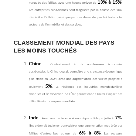
13% à 15%
marquée des faillites, avec une hausse prévue de
.
Les entreprises canadiennes sont fragilisées par la hausse des taux
d’intérêt et l’inflation, ainsi que par une demande plus faible dans les
secteurs de l’immobilier et des services.
CLASSEMENT MONDIAL DES PAYS
LES MOINS TOUCHÉS
Chine
: Contrairement à de nombreuses économies
occidentales, la Chine devrait connaître une croissance économique
plus stable en 2024, avec une augmentation des faillites projetée à
5%
seulement
. La résilience des industries manufacturières
chinoises et l’intervention de l’État permettent de limiter l’impact des
difficultés économiques mondiales.
Inde
7%
: Avec une croissance économique solide projetée à
,
l’Inde devrait également enregistrer une augmentation modérée des
6% à 8%
faillites d’entreprises, autour de
. Les secteurs