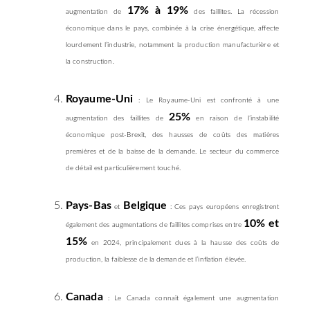
17% à 19%
augmentation de
des faillites. La récession
économique dans le pays, combinée à la crise énergétique, affecte
lourdement l’industrie, notamment la production manufacturière et
la construction.
Royaume-Uni
: Le Royaume-Uni est confronté à une
25%
augmentation des faillites de
en raison de l’instabilité
économique post-Brexit, des hausses de coûts des matières
premières et de la baisse de la demande. Le secteur du commerce
de détail est particulièrement touché.
Pays-Bas
Belgique
et
: Ces pays européens enregistrent
10% et
également des augmentations de faillites comprises entre
15%
en 2024, principalement dues à la hausse des coûts de
production, la faiblesse de la demande et l’inflation élevée.
Canada
: Le Canada connaît également une augmentation