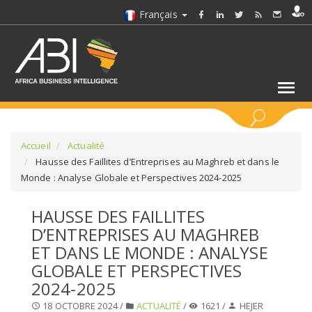
Français
MOTS CLÉS
Accueil
Actualité
Hausse des Faillites d’Entreprises au Maghreb et dans le
Monde : Analyse Globale et Perspectives 2024-2025
SÉLECTIONNEZ UN/DES SECTEURS
HAUSSE DES FAILLITES
SÉLECTIONNEZ UN DOSSIER
D’ENTREPRISES AU MAGHREB
ET DANS LE MONDE : ANALYSE
SELECTIONNEZ UNE SECTION
GLOBALE ET PERSPECTIVES
2024-2025
SÉLECTIONNEZ UNE CATÉGORIE
18 OCTOBRE 2024 /
ACTUALITÉ
/
1621 /
HEJER