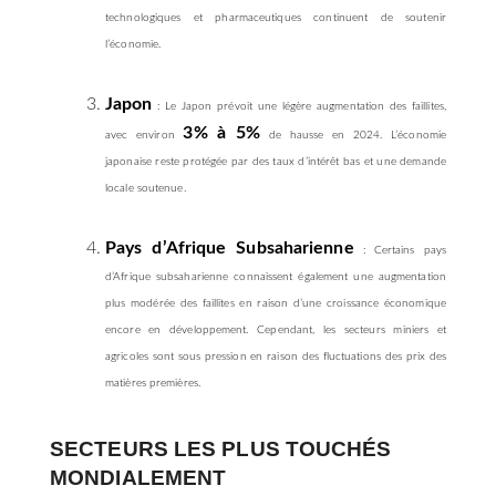
technologiques et pharmaceutiques continuent de soutenir
l’économie.
Japon
: Le Japon prévoit une légère augmentation des faillites,
3% à 5%
avec environ
de hausse en 2024. L’économie
japonaise reste protégée par des taux d’intérêt bas et une demande
locale soutenue.
Pays d’Afrique Subsaharienne
: Certains pays
d’Afrique subsaharienne connaissent également une augmentation
plus modérée des faillites en raison d’une croissance économique
encore en développement. Cependant, les secteurs miniers et
agricoles sont sous pression en raison des fluctuations des prix des
matières premières.
SECTEURS LES PLUS TOUCHÉS
MONDIALEMENT