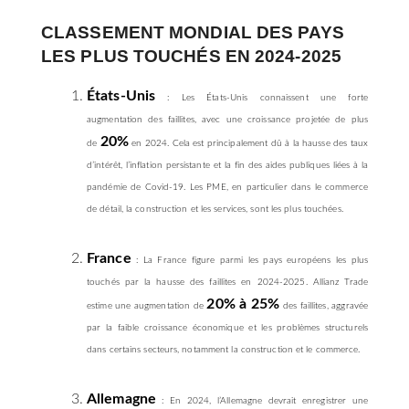
CLASSEMENT MONDIAL DES PAYS
LES PLUS TOUCHÉS EN 2024-2025
États-Unis
: Les États-Unis connaissent une forte
augmentation des faillites, avec une croissance projetée de plus
20%
de
en 2024. Cela est principalement dû à la hausse des taux
d’intérêt, l’inflation persistante et la fin des aides publiques liées à la
pandémie de Covid-19. Les PME, en particulier dans le commerce
de détail, la construction et les services, sont les plus touchées.
France
: La France figure parmi les pays européens les plus
touchés par la hausse des faillites en 2024-2025. Allianz Trade
20% à 25%
estime une augmentation de
des faillites, aggravée
par la faible croissance économique et les problèmes structurels
dans certains secteurs, notamment la construction et le commerce.
Allemagne
: En 2024, l’Allemagne devrait enregistrer une