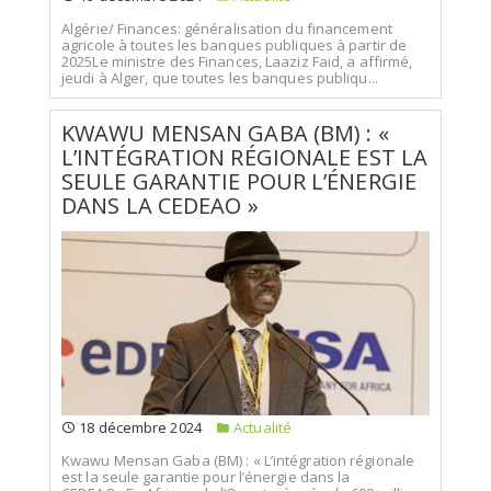
Algérie/ Finances: généralisation du financement
agricole à toutes les banques publiques à partir de
2025Le ministre des Finances, Laaziz Faid, a affirmé,
jeudi à Alger, que toutes les banques publiqu...
KWAWU MENSAN GABA (BM) : «
L’INTÉGRATION RÉGIONALE EST LA
SEULE GARANTIE POUR L’ÉNERGIE
DANS LA CEDEAO »
18 décembre 2024
Actualité
Kwawu Mensan Gaba (BM) : « L’intégration régionale
est la seule garantie pour l’énergie dans la