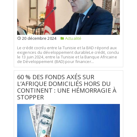
20 décembre 2024
Actualité
Le crédit cocnlu entre la Tunisie et la BAD répond aux
exigences du développement durableLe crédit, conclu
le 13 juin 2024, entre la Tunisie et la Banque Africaine
de Développement (BAD) pour financer...
60 % DES FONDS AXÉS SUR
L’AFRIQUE DOMICILIÉS HORS DU
CONTINENT : UNE HÉMORRAGIE À
STOPPER