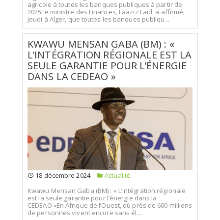
agricole à toutes les banques publiques à partir de
2025Le ministre des Finances, Laaziz Faid, a affirmé,
jeudi à Alger, que toutes les banques publiqu...
KWAWU MENSAN GABA (BM) : «
L’INTÉGRATION RÉGIONALE EST LA
SEULE GARANTIE POUR L’ÉNERGIE
DANS LA CEDEAO »
18 décembre 2024
Actualité
Kwawu Mensan Gaba (BM) : « L’intégration régionale
est la seule garantie pour l’énergie dans la
CEDEAO »En Afrique de l’Ouest, où près de 600 millions
de personnes vivent encore sans él...