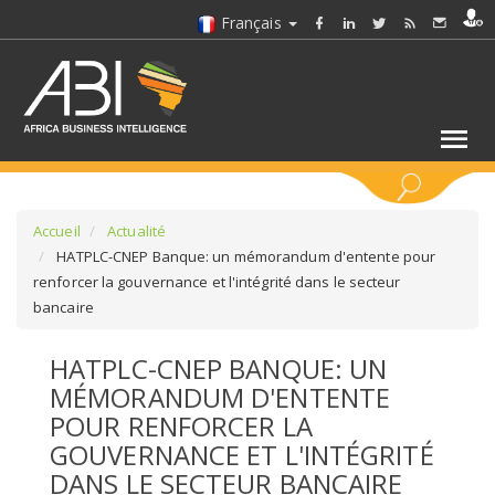
Français
MOTS CLÉS
Accueil
Actualité
HATPLC-CNEP Banque: un mémorandum d'entente pour
renforcer la gouvernance et l'intégrité dans le secteur
SÉLECTIONNEZ UN/DES SECTEURS
bancaire
SÉLECTIONNEZ UN DOSSIER
HATPLC-CNEP BANQUE: UN
MÉMORANDUM D'ENTENTE
SELECTIONNEZ UNE SECTION
POUR RENFORCER LA
GOUVERNANCE ET L'INTÉGRITÉ
SÉLECTIONNEZ UNE CATÉGORIE
DANS LE SECTEUR BANCAIRE