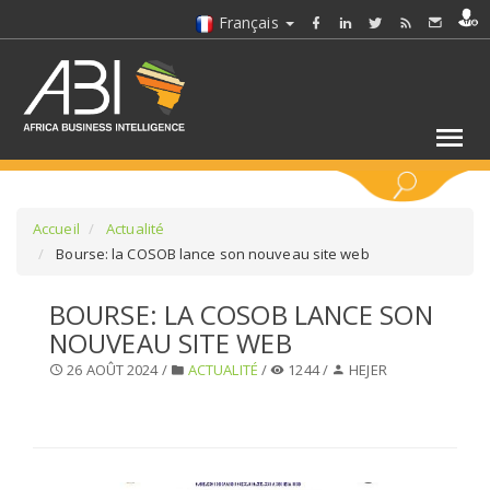
Français
MOTS CLÉS
Accueil
Actualité
Bourse: la COSOB lance son nouveau site web
SÉLECTIONNEZ UN/DES SECTEURS
BOURSE: LA COSOB LANCE SON
NOUVEAU SITE WEB
SÉLECTIONNEZ UN DOSSIER
26 AOÛT 2024 /
ACTUALITÉ
/
1244 /
HEJER
SELECTIONNEZ UNE SECTION
SÉLECTIONNEZ UNE CATÉGORIE