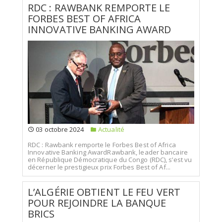
RDC : RAWBANK REMPORTE LE
FORBES BEST OF AFRICA
INNOVATIVE BANKING AWARD
03 octobre 2024
Actualité
RDC : Rawbank remporte le Forbes Best of Africa
Innovative Banking AwardRawbank, leader bancaire
en République Démocratique du Congo (RDC), s’est vu
décerner le prestigieux prix Forbes Best of Af...
L’ALGÉRIE OBTIENT LE FEU VERT
POUR REJOINDRE LA BANQUE
BRICS