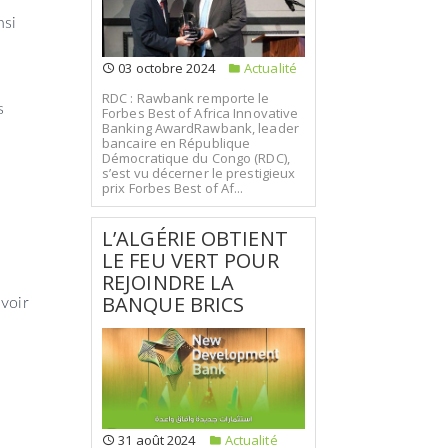
nsi
03 octobre 2024
Actualité
RDC : Rawbank remporte le
s
Forbes Best of Africa Innovative
Banking AwardRawbank, leader
bancaire en République
Démocratique du Congo (RDC),
s’est vu décerner le prestigieux
prix Forbes Best of Af...
L’ALGÉRIE OBTIENT
LE FEU VERT POUR
REJOINDRE LA
BANQUE BRICS
avoir
31 août 2024
Actualité