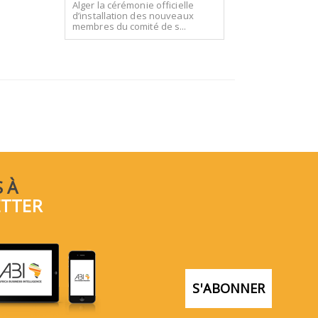
Alger la cérémonie officielle
d’installation des nouveaux
membres du comité de s...
 À
ETTER
S'ABONNER