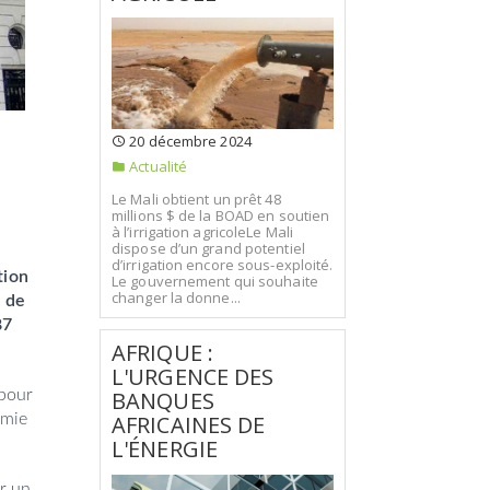
20 décembre 2024
Actualité
Le Mali obtient un prêt 48
millions $ de la BOAD en soutien
à l’irrigation agricoleLe Mali
dispose d’un grand potentiel
d’irrigation encore sous-exploité.
tion
Le gouvernement qui souhaite
changer la donne...
s de
87
AFRIQUE :
L'URGENCE DES
 pour
BANQUES
omie
AFRICAINES DE
.
L'ÉNERGIE
ar un