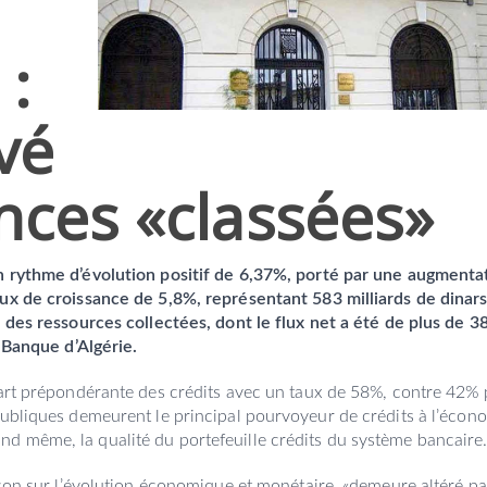
 :
vé
nces «classées»
n rythme d’évolution positif de 6,37%, porté par une augmenta
aux de croissance de 5,8%, représentant 583 milliards de dinar
e des ressources collectées, dont le flux net a été de plus de 3
a Banque d’Algérie.
part prépondérante des crédits avec un taux de 58%, contre 42%
publiques demeurent le principal pourvoyeur de crédits à l’écon
d même, la qualité du portefeuille crédits du système bancaire
ison sur l’évolution économique et monétaire, «demeure altéré p