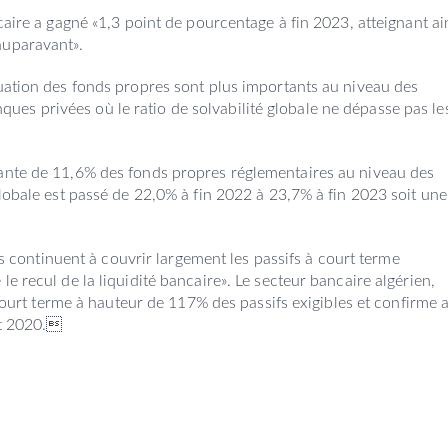
caire a gagné «1,3 point de pourcentage à fin 2023, atteignant ai
auparavant».
quation des fonds propres sont plus importants au niveau des
s privées où le ratio de solvabilité globale ne dépasse pas le
tante de 11,6% des fonds propres réglementaires au niveau des
globale est passé de 22,0% à fin 2022 à 23,7% à fin 2023 soit une
des continuent à couvrir largement les passifs à court terme
e recul de la liquidité bancaire». Le secteur bancaire algérien,
à court terme à hauteur de 117% des passifs exigibles et confirme 
nt 2020.