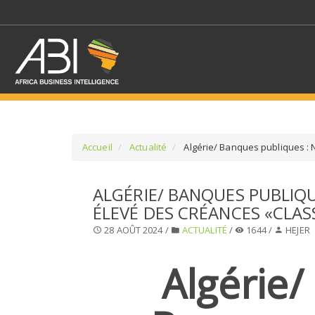
Accueil
Actualité
Algérie/ Banques publiques : 
SÉLECTIONNEZ UN/DE
ALGÉRIE/ BANQUES PUBLIQU
ÉLEVÉ DES CRÉANCES «CLAS
SELECTIONNEZ UNE S
28 AOÛT 2024 /
ACTUALITÉ
/
1644 /
HEJER
Algérie/