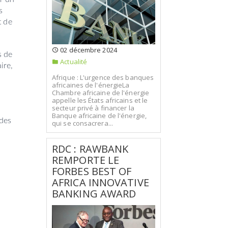
s
t de
02 décembre 2024
s de
Actualité
ire,
Afrique : L'urgence des banques
africaines de l'énergieLa
Chambre africaine de l'énergie
appelle les États africains et le
secteur privé à financer la
Banque africaine de l'énergie,
 des
qui se consacrera...
RDC : RAWBANK
REMPORTE LE
FORBES BEST OF
AFRICA INNOVATIVE
BANKING AWARD