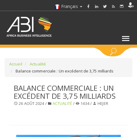
Français
MOTS CLÉS
Accueil
Actualité
Balance commerciale : Un excédent de 3,75 milliards
SÉLECTIONNEZ UN/DES SECTEURS
BALANCE COMMERCIALE : UN
EXCÉDENT DE 3,75 MILLIARDS
SÉLECTIONNEZ UN DOSSIER
26 AOÛT 2024 /
ACTUALITÉ
/
1434 /
HEJER
SELECTIONNEZ UNE SECTION
SÉLECTIONNEZ UNE CATÉGORIE