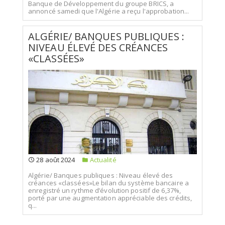
Banque de Développement du groupe BRICS, a
annoncé samedi que l'Algérie a reçu l'approbation...
ALGÉRIE/ BANQUES PUBLIQUES :
NIVEAU ÉLEVÉ DES CRÉANCES
«CLASSÉES»
28 août 2024
Actualité
Algérie/ Banques publiques : Niveau élevé des
créances «classées»Le bilan du système bancaire a
enregistré un rythme d’évolution positif de 6,37%,
porté par une augmentation appréciable des crédits,
q...