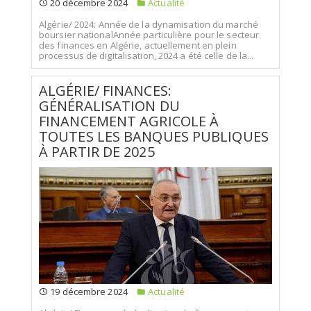
20 décembre 2024
Actualité
Algérie/ 2024: Année de la dynamisation du marché
boursier nationalAnnée particulière pour le secteur
des finances en Algérie, actuellement en plein
processus de digitalisation, 2024 a été celle de la...
ALGÉRIE/ FINANCES:
GÉNÉRALISATION DU
FINANCEMENT AGRICOLE À
TOUTES LES BANQUES PUBLIQUES
À PARTIR DE 2025
19 décembre 2024
Actualité