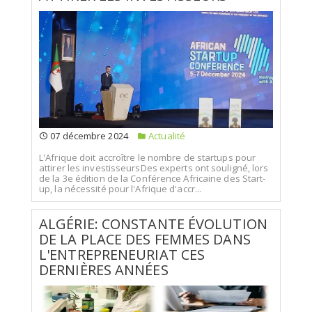
07 décembre 2024
Actualité
L'Afrique doit accroître le nombre de startups pour
attirer les investisseursDes experts ont souligné, lors
de la 3e édition de la Conférence Africaine des Start-
up, la nécessité pour l'Afrique d'accr...
ALGÉRIE: CONSTANTE ÉVOLUTION
DE LA PLACE DES FEMMES DANS
L'ENTREPRENEURIAT CES
DERNIÈRES ANNÉES