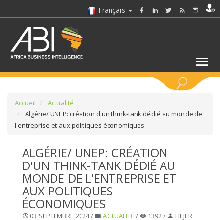
Français
MOTS CLÉS
Accueil
Actualité
Algérie/ UNEP: création d'un think-tank dédié au monde de
l'entreprise et aux politiques économiques
SÉLECTIONNEZ UN/DES SECTEURS
ALGÉRIE/ UNEP: CRÉATION
SÉLECTIONNEZ UN DOSSIER
D'UN THINK-TANK DÉDIÉ AU
MONDE DE L'ENTREPRISE ET
SELECTIONNEZ UNE SECTION
AUX POLITIQUES
ÉCONOMIQUES
SÉLECTIONNEZ UNE CATÉGORIE
03 SEPTEMBRE 2024 /
ACTUALITÉ
/
1392 /
HEJER