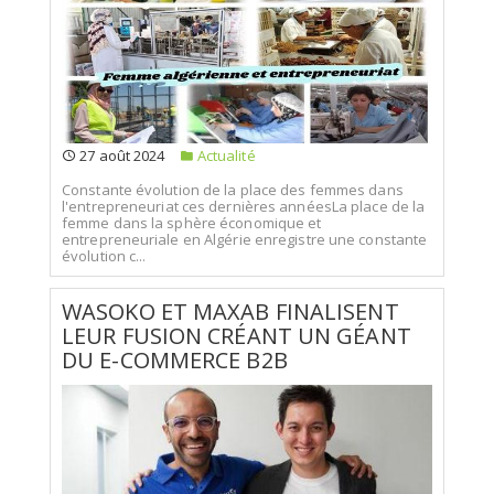
27 août 2024
Actualité
Constante évolution de la place des femmes dans
l'entrepreneuriat ces dernières annéesLa place de la
femme dans la sphère économique et
entrepreneuriale en Algérie enregistre une constante
évolution c...
WASOKO ET MAXAB FINALISENT
LEUR FUSION CRÉANT UN GÉANT
DU E-COMMERCE B2B