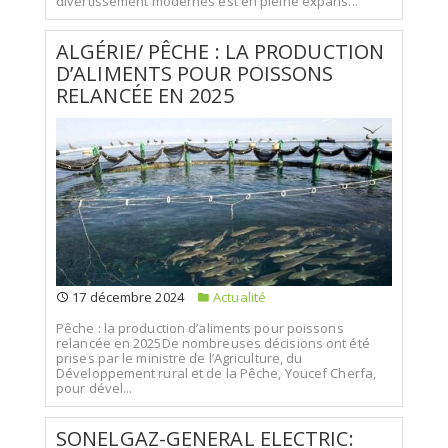
divertissement modernes est en pleine expans...
ALGÉRIE/ PÊCHE : LA PRODUCTION
D’ALIMENTS POUR POISSONS
RELANCÉE EN 2025
17 décembre 2024
Actualité
Pêche : la production d’aliments pour poissons
relancée en 2025De nombreuses décisions ont été
prises par le ministre de l’Agriculture, du
Développement rural et de la Pêche, Youcef Cherfa,
pour dével...
SONELGAZ-GENERAL ELECTRIC: