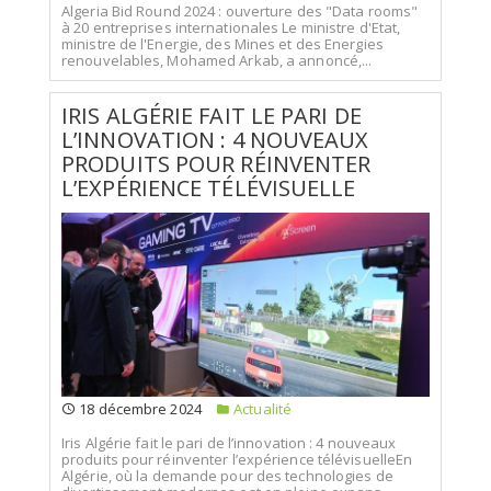
Algeria Bid Round 2024 : ouverture des "Data rooms"
à 20 entreprises internationales Le ministre d'Etat,
ministre de l'Energie, des Mines et des Energies
renouvelables, Mohamed Arkab, a annoncé,...
IRIS ALGÉRIE FAIT LE PARI DE
L’INNOVATION : 4 NOUVEAUX
PRODUITS POUR RÉINVENTER
L’EXPÉRIENCE TÉLÉVISUELLE
18 décembre 2024
Actualité
Iris Algérie fait le pari de l’innovation : 4 nouveaux
produits pour réinventer l’expérience télévisuelleEn
Algérie, où la demande pour des technologies de