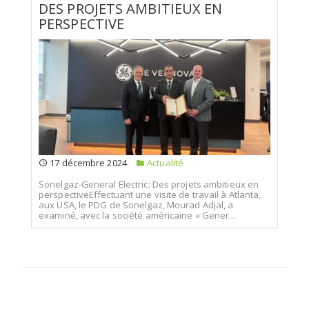
DES PROJETS AMBITIEUX EN
PERSPECTIVE
17 décembre 2024
Actualité
Sonelgaz-General Electric: Des projets ambitieux en
perspectiveEffectuant une visite de travail à Atlanta,
aux USA, le PDG de Sonelgaz, Mourad Adjal, a
examiné, avec la société américaine « Gener...