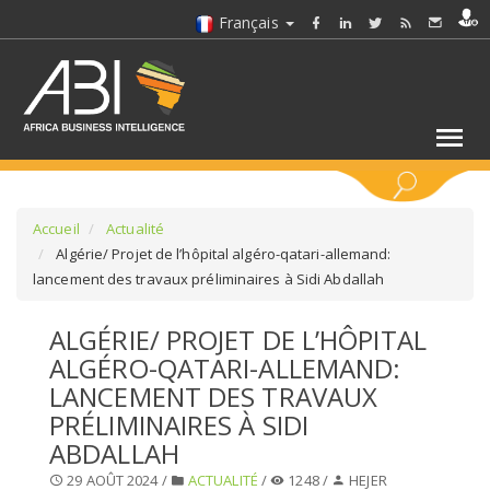
Français
MOTS CLÉS
Accueil
Actualité
Algérie/ Projet de l’hôpital algéro-qatari-allemand:
lancement des travaux préliminaires à Sidi Abdallah
SÉLECTIONNEZ UN/DES SECTEURS
ALGÉRIE/ PROJET DE L’HÔPITAL
SÉLECTIONNEZ UN DOSSIER
ALGÉRO-QATARI-ALLEMAND:
LANCEMENT DES TRAVAUX
SELECTIONNEZ UNE SECTION
PRÉLIMINAIRES À SIDI
ABDALLAH
SÉLECTIONNEZ UNE CATÉGORIE
29 AOÛT 2024 /
ACTUALITÉ
/
1248 /
HEJER