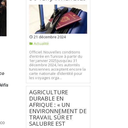
21 décembre 2024
Actualité
Officiel: Nouvelles conditions
d’entrée en Tunisie à partir du
1er janvier 2025Jusqu’au 31
décembre 2024, les autorités
tunisiennes acceptent encore la
fco
carte nationale d’identité pour
les voyages orga...
éfis
AGRICULTURE
DURABLE EN
AFRIQUE : « UN
ENVIRONNEMENT DE
TRAVAIL SÛR ET
fco
SALUBRE EST