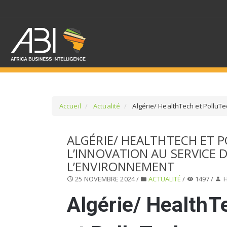
Accueil
Actualité
Algérie/ HealthTech et PolluTe
SÉLECTIONNEZ UN/DE
ALGÉRIE/ HEALTHTECH ET P
L’INNOVATION AU SERVICE D
SELECTIONNEZ UNE S
L’ENVIRONNEMENT
25 NOVEMBRE 2024 /
ACTUALITÉ
/
1497 /
H
Algérie/ HealthT