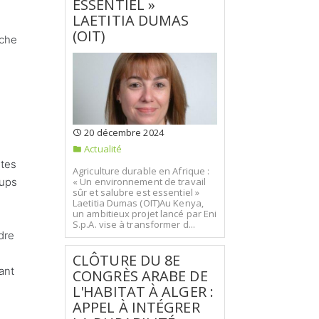
ESSENTIEL »
LAETITIA DUMAS
(OIT)
âche
20 décembre 2024
Actualité
ètes
Agriculture durable en Afrique :
« Un environnement de travail
tups
sûr et salubre est essentiel »
Laetitia Dumas (OIT)Au Kenya,
un ambitieux projet lancé par Eni
S.p.A. vise à transformer d...
dre
CLÔTURE DU 8E
ant
CONGRÈS ARABE DE
L'HABITAT À ALGER :
APPEL À INTÉGRER