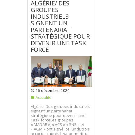
ALGÉRIE/ DES
GROUPES
INDUSTRIELS
SIGNENT UN
PARTENARIAT
STRATÉGIQUE POUR
DEVENIR UNE TASK
FORCE
16 décembre 2024
Actualité
Algérie: Des groupes industriels
signent un partenariat
stratégique pour devenir une
Task forceLes groupes
« MADAR », « ACS » « SNS » et
« AGM » ont signé, ce lundi, trois
accords-cadres leur permetta...