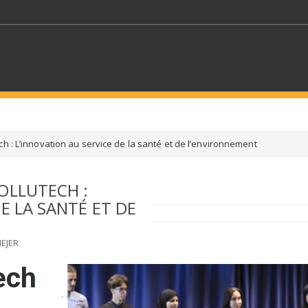
MOTS CLÉS
ch : L’innovation au service de la santé et de l’environnement
S SECTEURS
SÉLECTIONNEZ UN DOSSIER
OLLUTECH :
E LA SANTÉ ET DE
ECTION
SÉLECTIONNEZ UNE CATÉGORIE
SÉLECTIO
EJER
ech