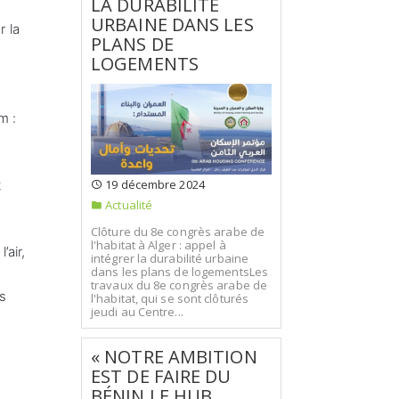
LA DURABILITÉ
URBAINE DANS LES
r la
PLANS DE
LOGEMENTS
m :
19 décembre 2024
t
Actualité
Clôture du 8e congrès arabe de
l'habitat à Alger : appel à
’air,
intégrer la durabilité urbaine
dans les plans de logementsLes
travaux du 8e congrès arabe de
s
l'habitat, qui se sont clôturés
jeudi au Centre...
« NOTRE AMBITION
EST DE FAIRE DU
BÉNIN LE HUB