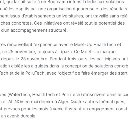
, qui faisait suite à un Bootcamp intensif dédié aux solutions
rqué les esprits par une organisation rigoureuse et des résultats
ent issus d’établissements universitaires, ont travaillé sans rel
ches concrètes. Ces initiatives ont révélé tout le potentiel des
ent d’un accompagnement structuré.
ires renouvellent l’expérience avec le Meet-Up HealthTech et
om, ce 25 novembre, toujours à Tipaza. Ce Meet-Up marque
depuis le 23 novembre. Pendant trois jours, les participants ont
mation ciblée les a guidés dans la conception de solutions concr
ch et de la PolluTech, avec l’objectif de faire émerger des star
ques (WaterTech, HealthTech et PolluTech) s’inscrivent dans le ca
et ALINOV en mai dernier à Alger. Quatre autres thématiques,
t prévues pour les mois à venir, illustrant un engagement const
 un avenir durable.