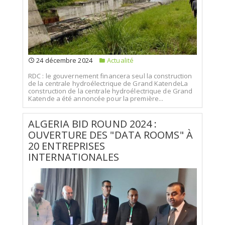
24 décembre 2024
Actualité
RDC : le gouvernement financera seul la construction
de la centrale hydroélectrique de Grand KatendeLa
construction de la centrale hydroélectrique de Grand
Katende a été annoncée pour la première...
ALGERIA BID ROUND 2024 :
OUVERTURE DES "DATA ROOMS" À
20 ENTREPRISES
INTERNATIONALES