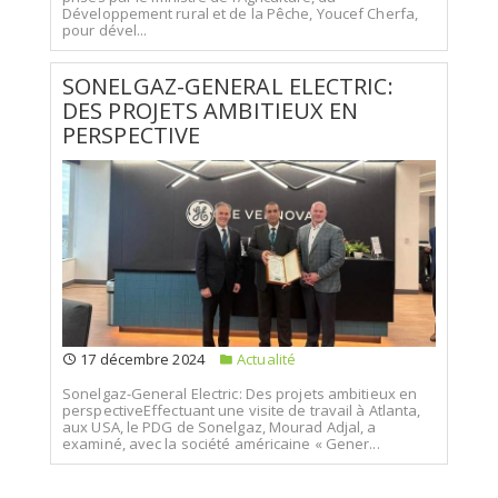
Développement rural et de la Pêche, Youcef Cherfa,
pour dével...
SONELGAZ-GENERAL ELECTRIC:
DES PROJETS AMBITIEUX EN
PERSPECTIVE
17 décembre 2024
Actualité
Sonelgaz-General Electric: Des projets ambitieux en
perspectiveEffectuant une visite de travail à Atlanta,
aux USA, le PDG de Sonelgaz, Mourad Adjal, a
examiné, avec la société américaine « Gener...