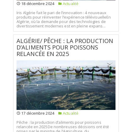
18 décembre 2024
Actualité
Iris Algérie fait le pari de l’innovation : 4 nouveaux
produits pour réinventer l’expérience télévisuelleEn
Algérie, où la demande pour des technologies de
divertissement modernes est en pleine expans...
ALGÉRIE/ PÊCHE : LA PRODUCTION
D’ALIMENTS POUR POISSONS
RELANCÉE EN 2025
17 décembre 2024
Actualité
Pêche : la production d’aliments pour poissons
relancée en 2025De nombreuses décisions ont été
prises par le ministre de l’Agriculture, du