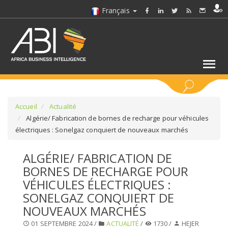
Français
MOTS CLÉS
Accueil
Actualité
Algérie/ Fabrication de bornes de recharge pour véhicules
électriques : Sonelgaz conquiert de nouveaux marchés
SÉLECTIONNEZ UN/DES SECTEURS
ALGÉRIE/ FABRICATION DE
SÉLECTIONNEZ UN DOSSIER
BORNES DE RECHARGE POUR
VÉHICULES ÉLECTRIQUES :
SELECTIONNEZ UNE SECTION
SONELGAZ CONQUIERT DE
NOUVEAUX MARCHÉS
SÉLECTIONNEZ UNE CATÉGORIE
01 SEPTEMBRE 2024 /
ACTUALITÉ
/
1730 /
HEJER