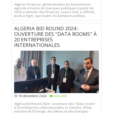
Algérie/ Finances: généralisation du financement
agricole à toutes les banques publiques à partir de
2025Le ministre des Finances, Laaziz Faid, a affirmé,
jeudi à Alger, que toutes les banques publiqu...
ALGERIA BID ROUND 2024 :
OUVERTURE DES "DATA ROOMS" À
20 ENTREPRISES
INTERNATIONALES
19 décembre 2024
Actualité
Algeria Bid Round 2024 : ouverture des "Data rooms"
à 20 entreprises internationales Le ministre d'Etat,
ministre de l'Energie, des Mines et des Energies