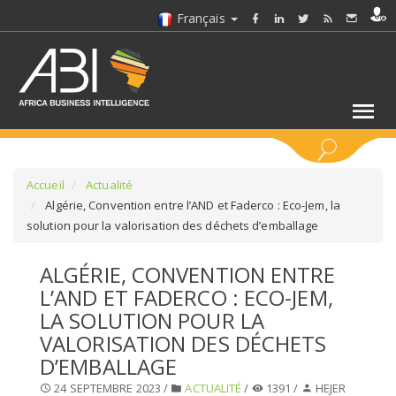
Français
MOTS CLÉS
Accueil
Actualité
Algérie, Convention entre l’AND et Faderco : Eco-Jem, la
solution pour la valorisation des déchets d’emballage
SÉLECTIONNEZ UN/DES SECTEURS
ALGÉRIE, CONVENTION ENTRE
SÉLECTIONNEZ UN DOSSIER
L’AND ET FADERCO : ECO-JEM,
LA SOLUTION POUR LA
SELECTIONNEZ UNE SECTION
VALORISATION DES DÉCHETS
D’EMBALLAGE
SÉLECTIONNEZ UNE CATÉGORIE
24 SEPTEMBRE 2023 /
ACTUALITÉ
/
1391 /
HEJER