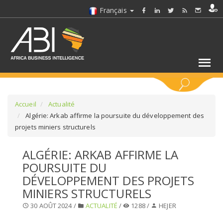
Français
MOTS CLÉS
Accueil
Actualité
Algérie: Arkab affirme la poursuite du développement des
projets miniers structurels
SÉLECTIONNEZ UN/DES SECTEURS
ALGÉRIE: ARKAB AFFIRME LA
SÉLECTIONNEZ UN DOSSIER
POURSUITE DU
DÉVELOPPEMENT DES PROJETS
SELECTIONNEZ UNE SECTION
MINIERS STRUCTURELS
30 AOÛT 2024 /
ACTUALITÉ
/
1288 /
HEJER
SÉLECTIONNEZ UNE CATÉGORIE