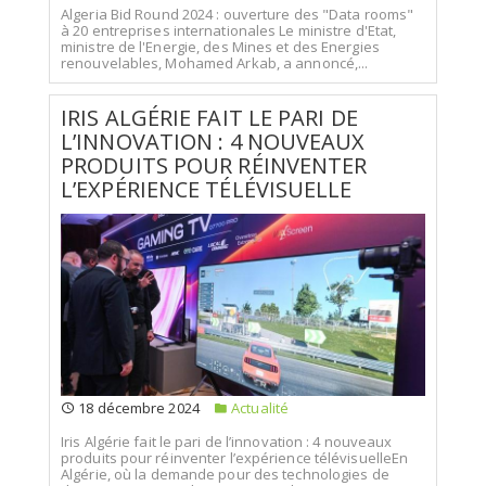
Algeria Bid Round 2024 : ouverture des "Data rooms"
à 20 entreprises internationales Le ministre d'Etat,
ministre de l'Energie, des Mines et des Energies
renouvelables, Mohamed Arkab, a annoncé,...
IRIS ALGÉRIE FAIT LE PARI DE
L’INNOVATION : 4 NOUVEAUX
PRODUITS POUR RÉINVENTER
L’EXPÉRIENCE TÉLÉVISUELLE
18 décembre 2024
Actualité
Iris Algérie fait le pari de l’innovation : 4 nouveaux
produits pour réinventer l’expérience télévisuelleEn
Algérie, où la demande pour des technologies de