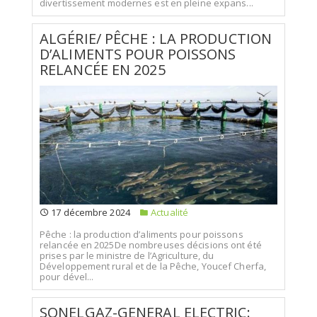
divertissement modernes est en pleine expans...
ALGÉRIE/ PÊCHE : LA PRODUCTION
D’ALIMENTS POUR POISSONS
RELANCÉE EN 2025
17 décembre 2024
Actualité
Pêche : la production d’aliments pour poissons
relancée en 2025De nombreuses décisions ont été
prises par le ministre de l’Agriculture, du
Développement rural et de la Pêche, Youcef Cherfa,
pour dével...
SONELGAZ-GENERAL ELECTRIC: