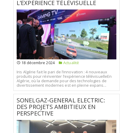
L’EXPÉRIENCE TÉLÉVISUELLE
18 décembre 2024
Actualité
Iris Algérie fait le pari de l’innovation : 4 nouveaux
produits pour réinventer l’expérience télévisuelleEn
Algérie, où la demande pour des technologies de
divertissement modernes est en pleine expans...
SONELGAZ-GENERAL ELECTRIC:
DES PROJETS AMBITIEUX EN
PERSPECTIVE