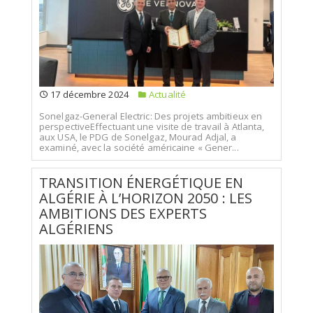
17 décembre 2024
Actualité
Sonelgaz-General Electric: Des projets ambitieux en
perspectiveEffectuant une visite de travail à Atlanta,
aux USA, le PDG de Sonelgaz, Mourad Adjal, a
examiné, avec la société américaine « Gener...
TRANSITION ÉNERGÉTIQUE EN
ALGÉRIE À L’HORIZON 2050 : LES
AMBITIONS DES EXPERTS
ALGÉRIENS