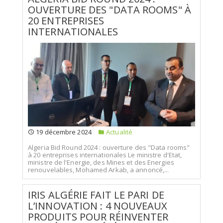
OUVERTURE DES "DATA ROOMS" À
20 ENTREPRISES
INTERNATIONALES
19 décembre 2024
Actualité
Algeria Bid Round 2024 : ouverture des "Data rooms"
à 20 entreprises internationales Le ministre d'Etat,
ministre de l'Energie, des Mines et des Energies
renouvelables, Mohamed Arkab, a annoncé,...
IRIS ALGÉRIE FAIT LE PARI DE
L’INNOVATION : 4 NOUVEAUX
PRODUITS POUR RÉINVENTER