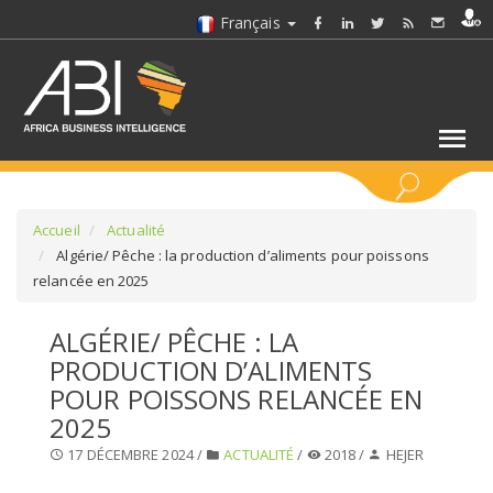
Français
MOTS CLÉS
Accueil
Actualité
Algérie/ Pêche : la production d’aliments pour poissons
relancée en 2025
SÉLECTIONNEZ UN/DES SECTEURS
ALGÉRIE/ PÊCHE : LA
SÉLECTIONNEZ UN DOSSIER
PRODUCTION D’ALIMENTS
POUR POISSONS RELANCÉE EN
SELECTIONNEZ UNE SECTION
2025
17 DÉCEMBRE 2024 /
ACTUALITÉ
/
2018 /
HEJER
SÉLECTIONNEZ UNE CATÉGORIE