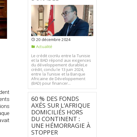
20 décembre 2024
Actualité
Le crédit cocnlu entre la Tunisie
et la BAD répond aux exigences
du développement durableLe
crédit, conclu le 13 juin 2024,
entre la Tunisie et la Banque
Africaine de Développement
(BAD) pour financer...
ident
60 % DES FONDS
ents
AXÉS SUR L’AFRIQUE
ions
DOMICILIÉS HORS
haque
DU CONTINENT :
avait
UNE HÉMORRAGIE À
STOPPER