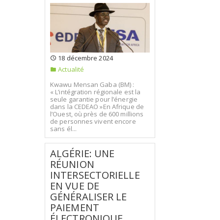
18 décembre 2024
Actualité
Kwawu Mensan Gaba (BM) :
« L’intégration régionale est la
seule garantie pour l’énergie
dans la CEDEAO »En Afrique de
l’Ouest, où près de 600 millions
de personnes vivent encore
sans él...
ALGÉRIE: UNE
RÉUNION
INTERSECTORIELLE
EN VUE DE
GÉNÉRALISER LE
PAIEMENT
ÉLECTRONIQUE