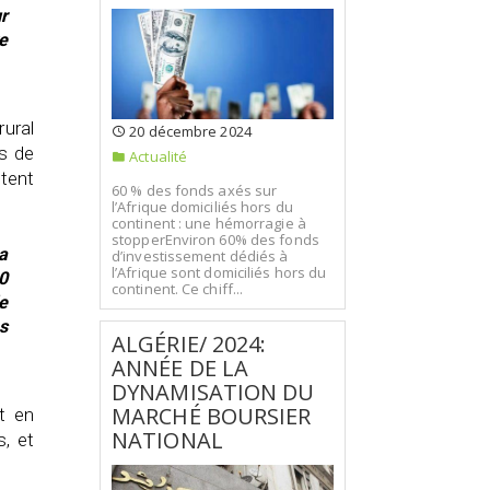
r
e
rural
20 décembre 2024
rs de
Actualité
tent
60 % des fonds axés sur
l’Afrique domiciliés hors du
continent : une hémorragie à
stopperEnviron 60% des fonds
a
d’investissement dédiés à
l’Afrique sont domiciliés hors du
0
continent. Ce chiff...
e
s
ALGÉRIE/ 2024:
ANNÉE DE LA
DYNAMISATION DU
MARCHÉ BOURSIER
t en
NATIONAL
s, et