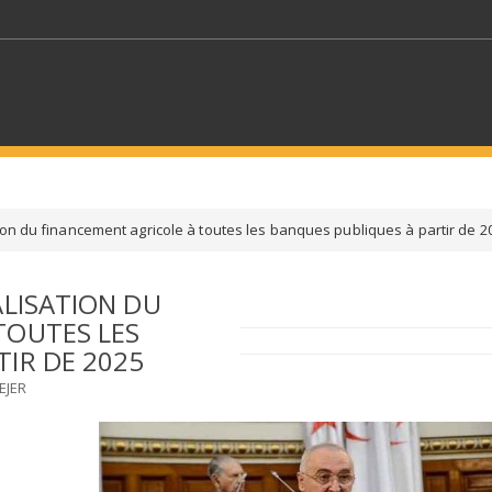
MOTS CLÉS
ion du financement agricole à toutes les banques publiques à partir de 2
S SECTEURS
SÉLECTIONNEZ UN DOSSIER
ALISATION DU
TOUTES LES
ECTION
SÉLECTIONNEZ UNE CATÉGORIE
SÉLECTIO
IR DE 2025
EJER