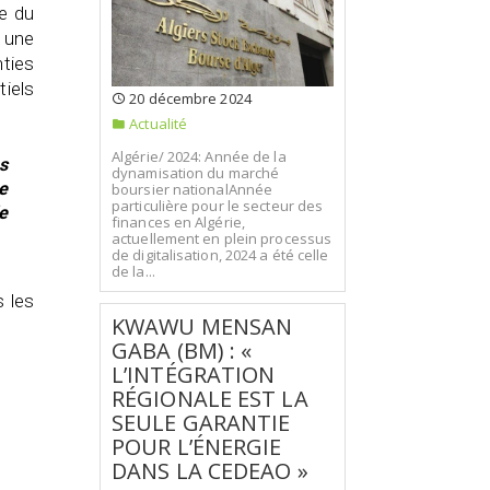
re du
t une
nties
tiels
20 décembre 2024
Actualité
Algérie/ 2024: Année de la
s
dynamisation du marché
e
boursier nationalAnnée
particulière pour le secteur des
e
finances en Algérie,
actuellement en plein processus
de digitalisation, 2024 a été celle
de la...
s les
KWAWU MENSAN
GABA (BM) : «
L’INTÉGRATION
RÉGIONALE EST LA
SEULE GARANTIE
POUR L’ÉNERGIE
DANS LA CEDEAO »