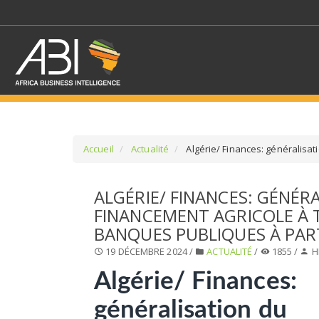
Accueil
Actualité
Algérie/ Finances: généralisat
SÉLECTIONNEZ UN/DE
ALGÉRIE/ FINANCES: GÉNÉR
FINANCEMENT AGRICOLE À 
SELECTIONNEZ UNE S
BANQUES PUBLIQUES À PART
19 DÉCEMBRE 2024 /
ACTUALITÉ
/
1855 /
H
Algérie/ Finances:
généralisation du