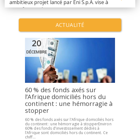
chefs d’ent...
climatiques,...
signant u...
d'accr...
ambitieux projet lancé par Eni S.p.A. vise à
transformer d...
ACTUALITÉ
20
DÉCEMBRE
60 % des fonds axés sur
l’Afrique domiciliés hors du
continent : une hémorragie à
stopper
60 % des fonds axés sur l’Afrique domiciliés hors
du continent : une hémorragie à stopperEnviron
60% des fonds d’investissement dédiés à
l’Afrique sont domiciliés hors du continent. Ce
chiff...