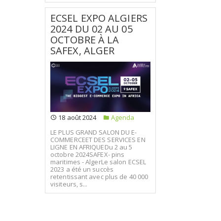
ECSEL EXPO ALGIERS
2024 DU 02 AU 05
OCTOBRE À LA
SAFEX, ALGER
18 août 2024
Agenda
LE PLUS GRAND SALON DU E-
COMMERCEET DES SERVICES EN
LIGNE EN AFRIQUEDu 2 au 5
octobre 2024SAFEX- pins
maritimes - AlgerLe salon ECSEL
2023 a été un succès
retentissant avec plus de 40 000
visiteurs, s...