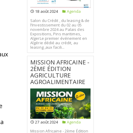
18 août 2024
Agenda
Salon du Crédit , du leasing & de
l’Investissement du 02 au 05
novembre 2024 au Palais des
Expositions, Pins maritimes,
AlgerLe premier événement en
Algérie dédié au crédit, au
leasing ,aux facili...
aux
MISSION AFRICAINE -
2ÈME ÉDITION
AGRICULTURE
AGROALIMENTAIRE
e
la
27 août 2024
Agenda
Mission Africaine - 2ème Édition