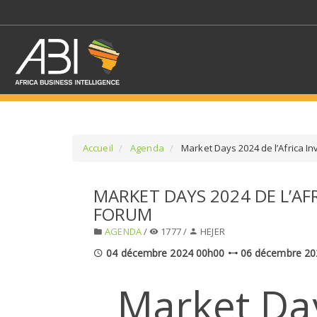
Accueil
Agenda
Market Days 2024 de l’Africa I
SÉLECTIONNEZ UN/DE
MARKET DAYS 2024 DE L’AF
FORUM
SELECTIONNEZ UNE S
AGENDA
/
1777 /
HEJER
04 décembre 2024 00h00
06 décembre 20
Market Da