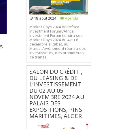
18 août 2024
Agenda
Market Days 2024 de l’Africa
Investment ForumL’Africa
Investment Forum tiendra ses
Market Days 2024 du 4 au 6
décembre à Rabat, au
es
Maroc.L’événement réunira des
investisseurs, des promoteurs
de transa...
SALON DU CRÉDIT ,
DU LEASING & DE
L’INVESTISSEMENT
DU 02 AU 05
NOVEMBRE 2024 AU
PALAIS DES
EXPOSITIONS, PINS
MARITIMES, ALGER