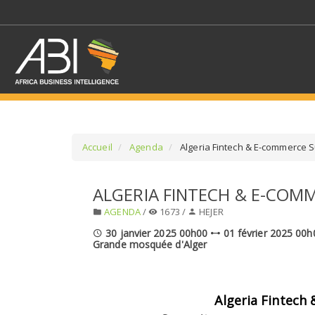
Accueil
Agenda
Algeria Fintech & E-commerce 
SÉLECTIONNEZ UN/DE
ALGERIA FINTECH & E-COM
AGENDA
/
1673 /
HEJER
SELECTIONNEZ UNE S
30 janvier 2025 00h00
01 février 2025 00
Grande mosquée d'Alger
Algeria Fintech & 