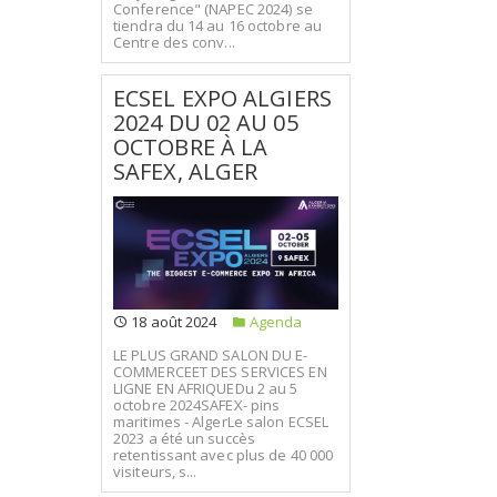
Conference" (NAPEC 2024) se
tiendra du 14 au 16 octobre au
Centre des conv...
ECSEL EXPO ALGIERS
2024 DU 02 AU 05
OCTOBRE À LA
SAFEX, ALGER
18 août 2024
Agenda
LE PLUS GRAND SALON DU E-
COMMERCEET DES SERVICES EN
LIGNE EN AFRIQUEDu 2 au 5
octobre 2024SAFEX- pins
maritimes - AlgerLe salon ECSEL
2023 a été un succès
retentissant avec plus de 40 000
visiteurs, s...