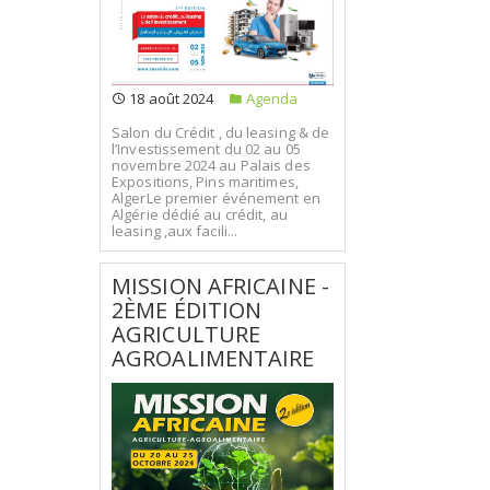
18 août 2024
Agenda
Salon du Crédit , du leasing & de
l’Investissement du 02 au 05
novembre 2024 au Palais des
Expositions, Pins maritimes,
AlgerLe premier événement en
Algérie dédié au crédit, au
leasing ,aux facili...
MISSION AFRICAINE -
2ÈME ÉDITION
AGRICULTURE
AGROALIMENTAIRE