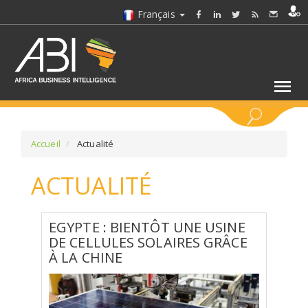
Français
MOTS CLÉS
Accueil
Actualité
ACTUALITÉ
SÉLECTIONNEZ UN/DES SECTEURS
SÉLECTIONNEZ UN DOSSIER
EGYPTE : BIENTÔT UNE USINE
DE CELLULES SOLAIRES GRÂCE
À LA CHINE
SELECTIONNEZ UNE SECTION
SÉLECTIONNEZ UNE CATÉGORIE