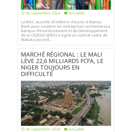
06 septembre 2024
Actualité
La BIDC accorde 20 millions d'euros à Mansa
Bank pour soutenir les entreprises ivoiriennesLa
Banque d'Investissement et de Développement
de la CEDEAO (BIDC) a signé un contrat cadre de
Wakala (accord...
MARCHÉ RÉGIONAL : LE MALI
LÈVE 22,6 MILLIARDS FCFA, LE
NIGER TOUJOURS EN
DIFFICULTÉ
06 septembre 2024
Actualité