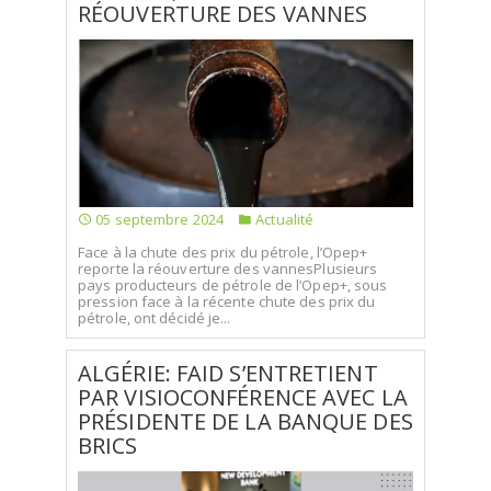
RÉOUVERTURE DES VANNES
05 septembre 2024
Actualité
Face à la chute des prix du pétrole, l’Opep+
reporte la réouverture des vannesPlusieurs
pays producteurs de pétrole de l’Opep+, sous
pression face à la récente chute des prix du
pétrole, ont décidé je...
ALGÉRIE: FAID S’ENTRETIENT
PAR VISIOCONFÉRENCE AVEC LA
PRÉSIDENTE DE LA BANQUE DES
BRICS