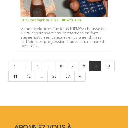
05 septembre 2024
Actualité
Monnaie électronique dans l’UEMOA : hausse de
288 % des transactionsTransactions en forte
augmentation en valeur et en volume, chiffres
d'affaires en progression, hausse du nombre de
comptes...
«
1
2
...
6
7
8
9
10
11
12
...
56
57
»
ABONNEZ VOUS À