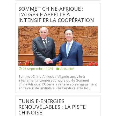
SOMMET CHINE-AFRIQUE :
L’ALGÉRIE APPELLE À
INTENSIFIER LA COOPÉRATION
06 septembre 2024
Actualité
Sommet Chine-Afrique : l’Algérie appelle à
intensifier la coopérationLors du 4e Sommet
Chine-Afrique, l’Algérie a réitéré son engagement
en faveur de l’initiative « la Ceinture et la Ro...
TUNISIE-ENERGIES
RENOUVELABLES : LA PISTE
CHINOISE