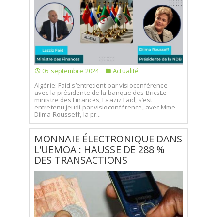
05 septembre 2024
Actualité
Algérie: Faid s’entretient par visioconférence
avec la présidente de la banque des BricsLe
ministre des Finances, Laaziz Faid, s’est
entretenu jeudi par visioconférence, avec Mme
Dilma Rousseff, la pr...
MONNAIE ÉLECTRONIQUE DANS
L’UEMOA : HAUSSE DE 288 %
DES TRANSACTIONS