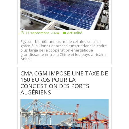
SÉLECTIONNEZ UN/DES PAYS
11 septembre 2024
Actualité
Egypte : bientôt une usine de cellules solaires
grâce à la ChineCet accord s’inscrit dans le cadre
plus large de la coopération énergétique
grandissante entre la Chine et les pays africains.
&nbs...
CMA CGM IMPOSE UNE TAXE DE
150 EUROS POUR LA
CONGESTION DES PORTS
ALGÉRIENS