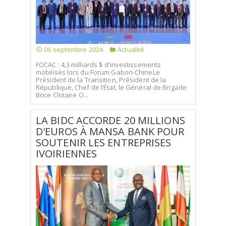
06 septembre 2024
Actualité
FOCAC : 4,3 milliards $ d’investissements
mobilisés lors du Forum Gabon-ChineLe
Président de la Transition, Président de la
République, Chef de l’État, le Général de Brigade
Brice Clotaire O...
LA BIDC ACCORDE 20 MILLIONS
D'EUROS À MANSA BANK POUR
SOUTENIR LES ENTREPRISES
IVOIRIENNES