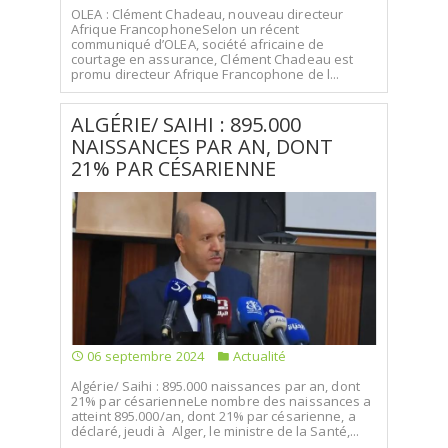
OLEA : Clément Chadeau, nouveau directeur
Afrique FrancophoneSelon un récent
communiqué d’OLEA, société africaine de
courtage en assurance, Clément Chadeau est
promu directeur Afrique Francophone de l...
ALGÉRIE/ SAIHI : 895.000
NAISSANCES PAR AN, DONT
21% PAR CÉSARIENNE
06 septembre 2024
Actualité
Algérie/ Saihi : 895.000 naissances par an, dont
21% par césarienneLe nombre des naissances a
atteint 895.000/an, dont 21% par césarienne, a
déclaré, jeudi à Alger, le ministre de la Santé,...