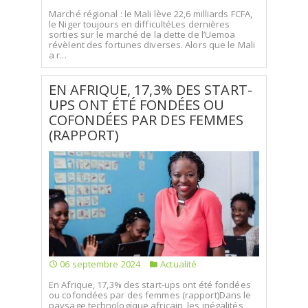
Marché régional : le Mali lève 22,6 milliards FCFA,
le Niger toujours en difficultéLes dernières
sorties sur le marché de la dette de l’Uemoa
révèlent des fortunes diverses. Alors que le Mali
a r...
EN AFRIQUE, 17,3% DES START-
UPS ONT ÉTÉ FONDÉES OU
COFONDÉES PAR DES FEMMES
(RAPPORT)
06 septembre 2024
Actualité
En Afrique, 17,3% des start-ups ont été fondées
ou cofondées par des femmes (rapport)Dans le
paysage technologique africain, les inégalités