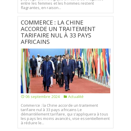
entre les femmes et les hommes restent
flagrantes, en raison...
COMMERCE : LA CHINE
ACCORDE UN TRAITEMENT
TARIFAIRE NUL À 33 PAYS
AFRICAINS
06 septembre 2024
Actualité
Commerce : la Chine accorde un traitement
tarifaire nul à 33 pays africains Le
démantèlement tarifaire, qui s’appliquera à tous
les pays les moins avancés, vise essentiellement
à réduire le...