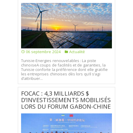
06 septembre 2024
Actualité
Tunisie-Energies renouvelables : La piste
chinoiseA coups de facilités et de garanties, la
Tunisie conforte la préférence dont elle gratifie
les entreprises chinoises dès lors qu’il s’agi
d’attribuer...
FOCAC : 4,3 MILLIARDS $
D’INVESTISSEMENTS MOBILISÉS
LORS DU FORUM GABON-CHINE