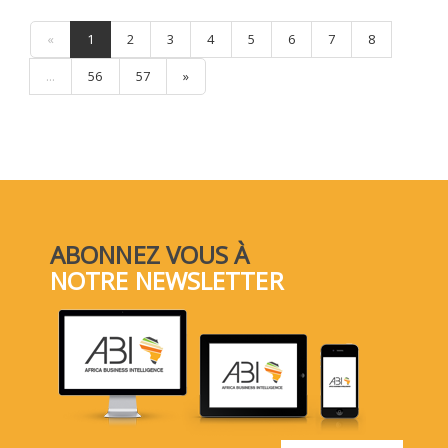
«
1
2
3
4
5
6
7
8
...
56
57
»
ABONNEZ VOUS À
NOTRE NEWSLETTER