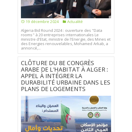
19 décembre 2024
Actualité
Algeria Bid Round 2024 : ouverture des "Data
rooms" à 20 entreprises internationales Le
ministre d'Etat, ministre de l'Energie, des Mines et
des Energies renouvelables, Mohamed Arkab, a
annoncé,...
CLÔTURE DU 8E CONGRÈS
ARABE DE L'HABITAT À ALGER :
APPEL À INTÉGRER LA
DURABILITÉ URBAINE DANS LES
PLANS DE LOGEMENTS