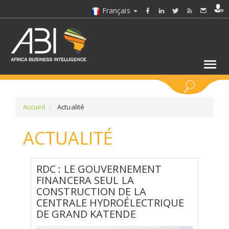
Français
MOTS CLÉS
Accueil
Actualité
ACTUALITÉ
SÉLECTIONNEZ UN/DES SECTEURS
SÉLECTIONNEZ UN DOSSIER
RDC : LE GOUVERNEMENT
FINANCERA SEUL LA
CONSTRUCTION DE LA
SELECTIONNEZ UNE SECTION
CENTRALE HYDROÉLECTRIQUE
DE GRAND KATENDE
SÉLECTIONNEZ UNE CATÉGORIE