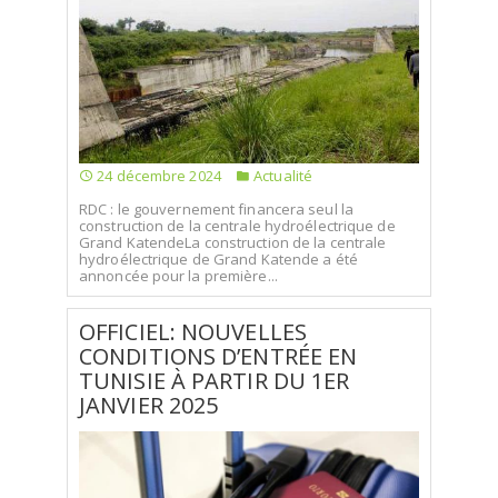
SÉLECTIONNEZ UN/DES PAYS
24 décembre 2024
Actualité
RDC : le gouvernement financera seul la
construction de la centrale hydroélectrique de
Grand KatendeLa construction de la centrale
hydroélectrique de Grand Katende a été
annoncée pour la première...
OFFICIEL: NOUVELLES
CONDITIONS D’ENTRÉE EN
TUNISIE À PARTIR DU 1ER
JANVIER 2025