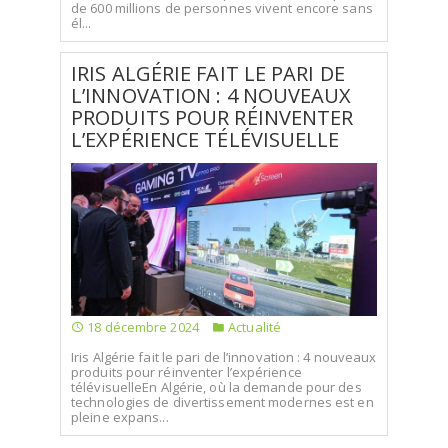
de 600 millions de personnes vivent encore sans
él...
IRIS ALGÉRIE FAIT LE PARI DE
L’INNOVATION : 4 NOUVEAUX
PRODUITS POUR RÉINVENTER
L’EXPÉRIENCE TÉLÉVISUELLE
18 décembre 2024
Actualité
Iris Algérie fait le pari de l’innovation : 4 nouveaux
produits pour réinventer l’expérience
télévisuelleEn Algérie, où la demande pour des
technologies de divertissement modernes est en
pleine expans...