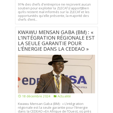
91% des chefs d’entreprise ne reçoivent aucun
soutien pour exploiter la ZLECAf (rapport)Bien
qu’ils restent mal informés sur la ZLECAf et les
opportunités qu’elle présente, la majorité des
chefs d’ent...
KWAWU MENSAN GABA (BM) : «
L’INTÉGRATION RÉGIONALE EST
LA SEULE GARANTIE POUR
L’ÉNERGIE DANS LA CEDEAO »
18 décembre 2024
Actualité
Kwawu Mensan Gaba (BM) : « L’intégration
régionale est la seule garantie pour l’énergie
dans la CEDEAO »En Afrique de l’Ouest, où près