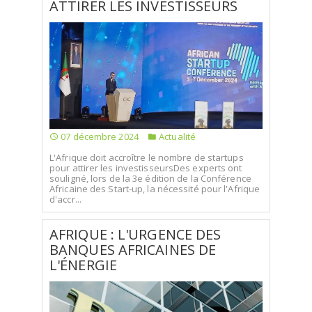
ATTIRER LES INVESTISSEURS
07 décembre 2024
Actualité
L'Afrique doit accroître le nombre de startups
pour attirer les investisseursDes experts ont
souligné, lors de la 3e édition de la Conférence
Africaine des Start-up, la nécessité pour l'Afrique
d'accr...
AFRIQUE : L'URGENCE DES
BANQUES AFRICAINES DE
L'ÉNERGIE