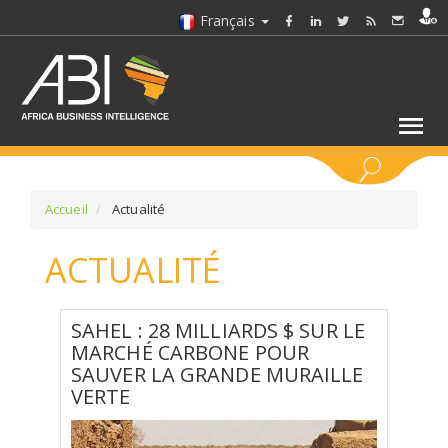
Français
MOTS CLÉS
Accueil
Actualité
ACTUALITÉ
SÉLECTIONNEZ UN/DES SECTEURS
SÉLECTIONNEZ UN DOSSIER
SAHEL : 28 MILLIARDS $ SUR LE
MARCHÉ CARBONE POUR
SAUVER LA GRANDE MURAILLE
SELECTIONNEZ UNE SECTION
VERTE
SÉLECTIONNEZ UNE CATÉGORIE