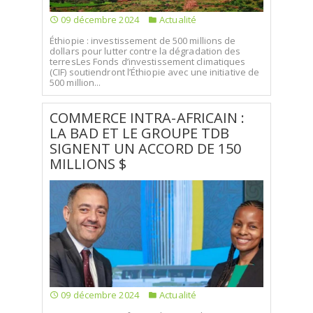
09 décembre 2024
Actualité
Éthiopie : investissement de 500 millions de
dollars pour lutter contre la dégradation des
terresLes Fonds d’investissement climatiques
(CIF) soutiendront l’Éthiopie avec une initiative de
500 million...
COMMERCE INTRA-AFRICAIN :
LA BAD ET LE GROUPE TDB
SIGNENT UN ACCORD DE 150
MILLIONS $
09 décembre 2024
Actualité