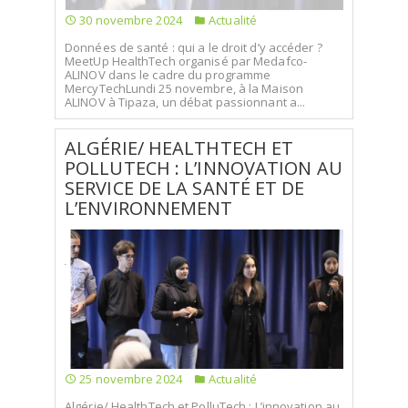
30 novembre 2024
Actualité
Données de santé : qui a le droit d’y accéder ?
MeetUp HealthTech organisé par Medafco-
ALINOV dans le cadre du programme
MercyTechLundi 25 novembre, à la Maison
ALINOV à Tipaza, un débat passionnant a...
ALGÉRIE/ HEALTHTECH ET
POLLUTECH : L’INNOVATION AU
SERVICE DE LA SANTÉ ET DE
L’ENVIRONNEMENT
25 novembre 2024
Actualité
Algérie/ HealthTech et PolluTech : L’innovation au