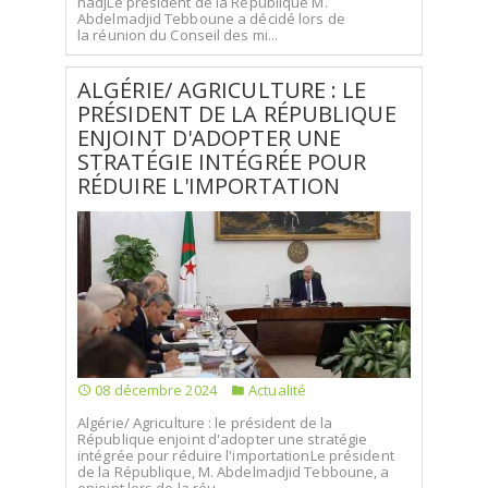
hadjLe président de la République M.
Abdelmadjid Tebboune a décidé lors de
la réunion du Conseil des mi...
ALGÉRIE/ AGRICULTURE : LE
PRÉSIDENT DE LA RÉPUBLIQUE
ENJOINT D'ADOPTER UNE
STRATÉGIE INTÉGRÉE POUR
RÉDUIRE L'IMPORTATION
08 décembre 2024
Actualité
Algérie/ Agriculture : le président de la
République enjoint d'adopter une stratégie
intégrée pour réduire l'importationLe président
de la République, M. Abdelmadjid Tebboune, a