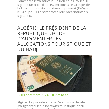
Commerce intra-africain : la BAD et le Groupe TDB
signent un accord de 150 millions $Le Groupe de
la Banque africaine de développement (BAD) et
le Groupe TDB ont renforcé leur partenariat en
signant u...
ALGÉRIE: LE PRÉSIDENT DE LA
RÉPUBLIQUE DÉCIDE
D'AUGMENTER LES
ALLOCATIONS TOURISTIQUE ET
DU HADJ
08 décembre 2024
Actualité
Algérie: Le président de la République décide
d'augmenter les allocations touristique et du