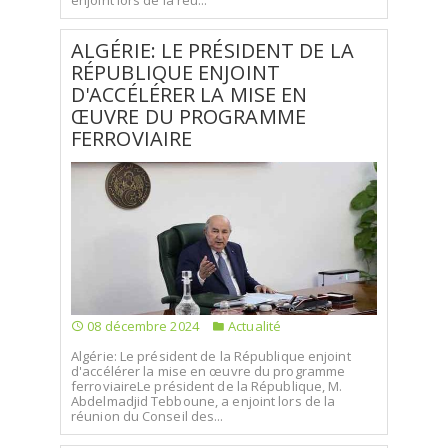
enjoint lors de la réu...
ALGÉRIE: LE PRÉSIDENT DE LA
RÉPUBLIQUE ENJOINT
D'ACCÉLÉRER LA MISE EN
ŒUVRE DU PROGRAMME
FERROVIAIRE
08 décembre 2024
Actualité
Algérie: Le président de la République enjoint
d'accélérer la mise en œuvre du programme
ferroviaireLe président de la République, M.
Abdelmadjid Tebboune, a enjoint lors de la
réunion du Conseil des...