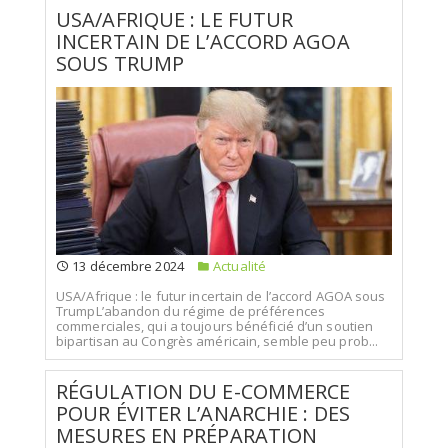
USA/AFRIQUE : LE FUTUR
INCERTAIN DE L’ACCORD AGOA
SOUS TRUMP
13 décembre 2024
Actualité
USA/Afrique : le futur incertain de l’accord AGOA sous
TrumpL’abandon du régime de préférences
commerciales, qui a toujours bénéficié d’un soutien
bipartisan au Congrès américain, semble peu prob...
RÉGULATION DU E-COMMERCE
POUR ÉVITER L’ANARCHIE : DES
MESURES EN PRÉPARATION