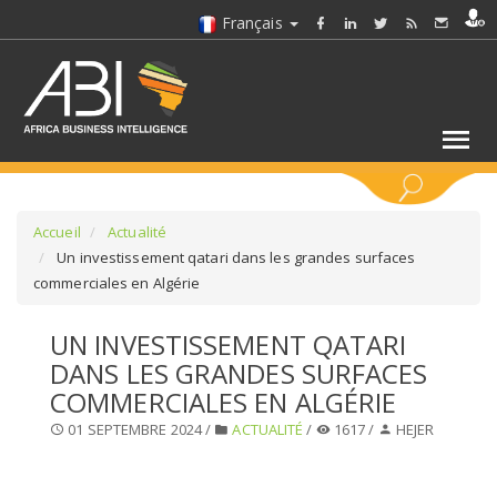
Français
MOTS CLÉS
Accueil
Actualité
Un investissement qatari dans les grandes surfaces
commerciales en Algérie
SÉLECTIONNEZ UN/DES SECTEURS
UN INVESTISSEMENT QATARI
SÉLECTIONNEZ UN DOSSIER
DANS LES GRANDES SURFACES
COMMERCIALES EN ALGÉRIE
SELECTIONNEZ UNE SECTION
01 SEPTEMBRE 2024 /
ACTUALITÉ
/
1617 /
HEJER
SÉLECTIONNEZ UNE CATÉGORIE