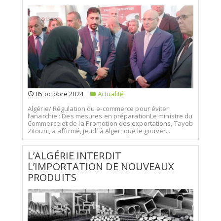
05 octobre 2024
Actualité
Algérie/ Régulation du e-commerce pour éviter
l’anarchie : Des mesures en préparationLe ministre du
Commerce et de la Promotion des exportations, Tayeb
Zitouni, a affirmé, jeudi à Alger, que le gouver...
L’ALGÉRIE INTERDIT
L’IMPORTATION DE NOUVEAUX
PRODUITS