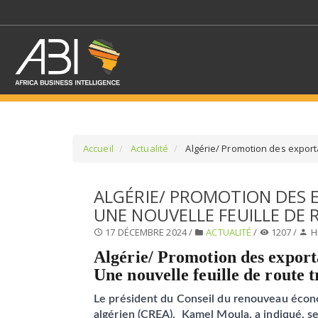
Accueil
Actualité
Algérie/ Promotion des exporta
SÉLECTIONNEZ UN/DE
ALGÉRIE/ PROMOTION DES 
UNE NOUVELLE FEUILLE DE
SELECTIONNEZ UNE S
17 DÉCEMBRE 2024 /
ACTUALITÉ
/
1207 /
H
Algérie/ Promotion des exporta
Une nouvelle feuille de route 
Le président du Conseil du renouveau éco
algérien (CREA), Kamel Moula, a indiqué, se