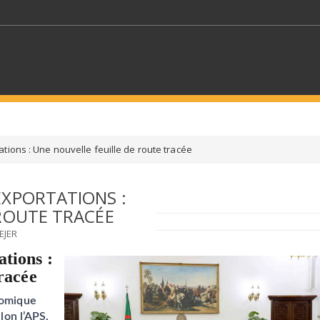
MOTS CLÉS
tions : Une nouvelle feuille de route tracée
S SECTEURS
SÉLECTIONNEZ UN DOSSIER
EXPORTATIONS :
 ROUTE TRACÉE
ECTION
SÉLECTIONNEZ UNE CATÉGORIE
SÉLECTIO
EJER
tions :
tracée
nomique
lon l’APS,