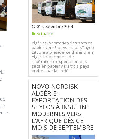
01 septembre 2024
Actualité
Algérie: Exportation des sacs en
ar
papier vers 3 pays arabesTayeb
Zitouni a présidé, ce dimanche à
Alger, le lancement de
l’opération d’exportation des
sacs en papier vers trois pays
arabes par la socié...
 du
e
NOVO NORDISK
ALGÉRIE:
EXPORTATION DES
ide
STYLOS À INSULINE
que
MODERNES VERS
erce
L’AFRIQUE DÈS CE
MOIS DE SEPTEMBRE