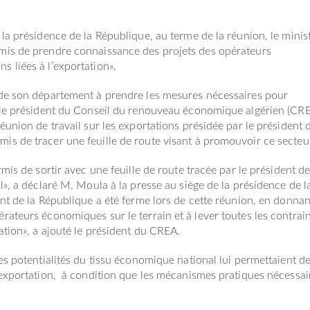
 la présidence de la République, au terme de la réunion, le minis
rmis de prendre connaissance des projets des opérateurs
 liées à l’exportation».
 de son département à prendre les mesures nécessaires pour
, le président du Conseil du renouveau économique algérien (CRE
éunion de travail sur les exportations présidée par le président d
is de tracer une feuille de route visant à promouvoir ce secteu
rmis de sortir avec une feuille de route tracée par le président de
l», a déclaré M. Moula à la presse au siège de la présidence de l
ent de la République a été ferme lors de cette réunion, en donnan
rateurs économiques sur le terrain et à lever toutes les contrai
ation», a ajouté le président du CREA.
des potentialités du tissu économique national lui permettaient d
d’exportation, à condition que les mécanismes pratiques nécessai