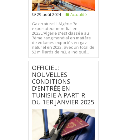
29 août 2024
Actualité
Gaz naturel: l'Algérie 7e
exportateur mondial en
2023L'Algérie s'est classée au
7ème rang mondial en matière
de volumes exportés en gaz
naturel en 2023, avec un total de
52 milliards de m3, a indiqué...
OFFICIEL:
NOUVELLES
CONDITIONS
D’ENTRÉE EN
TUNISIE À PARTIR
DU 1ER JANVIER 2025