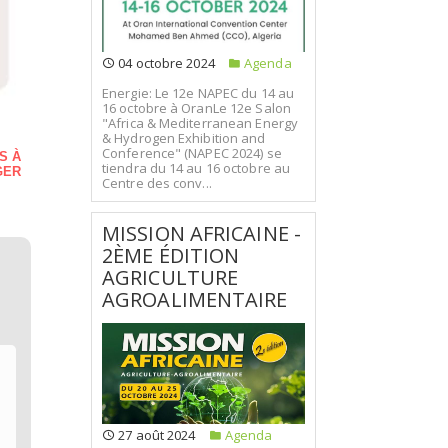
04 octobre 2024
Agenda
Energie: Le 12e NAPEC du 14 au
16 octobre à OranLe 12e Salon
"Africa & Mediterranean Energy
& Hydrogen Exhibition and
Conference" (NAPEC 2024) se
S À
tiendra du 14 au 16 octobre au
GER
Centre des conv...
MISSION AFRICAINE -
2ÈME ÉDITION
AGRICULTURE
AGROALIMENTAIRE
27 août 2024
Agenda