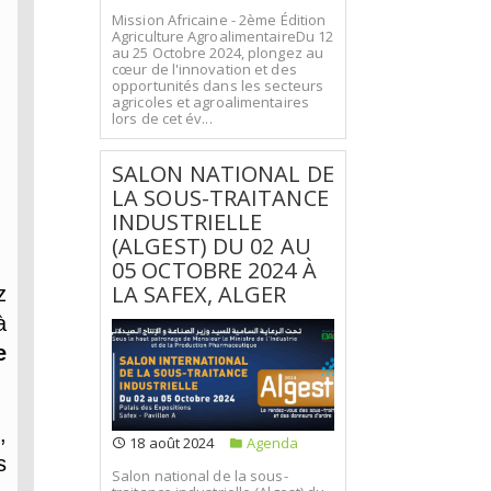
Mission Africaine - 2ème Édition
Agriculture AgroalimentaireDu 12
au 25 Octobre 2024, plongez au
cœur de l'innovation et des
opportunités dans les secteurs
agricoles et agroalimentaires
lors de cet év...
SALON NATIONAL DE
LA SOUS-TRAITANCE
INDUSTRIELLE
(ALGEST) DU 02 AU
05 OCTOBRE 2024 À
LA SAFEX, ALGER
z
à
e
,
18 août 2024
Agenda
s
Salon national de la sous-