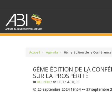
Accueil
Agenda
6ème édition de la Conférence a
SÉLECTIONNEZ UN/DE
6ÈME ÉDITION DE LA CONFÉ
SUR LA PROSPÉRITÉ
SELECTIONNEZ UNE S
AGENDA
/
1301 /
HEJER
25 septembre 2024 19h54
27 septembre 