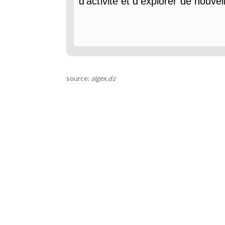
d'activité et d'explorer de nouve
source:
algex.dz