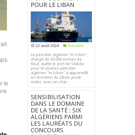
POUR LE LIBAN
ait
22 août 2024
Actualité
Le pétrolier algérien "In Ecker",
mps
chargé de 30.000 tonnes de
fioul, quitte le port de Skikda
pour le LibanLe pétrolier
algérien "In Ecker" a appareillé
en direction du Liban, jeudi
matin, avec un char...
 le
ure
SENSIBILISATION
DANS LE DOMAINE
DE LA SANTÉ : SIX
ALGÉRIENS PARMI
LES LAURÉATS DU
CONCOURS
 de