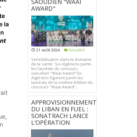
SAOUDIEN "WAAI
r
AWARD"
te
e la
on
ant
21 août 2024
Actualité
Sensibilisation dans le domaine
de la santé : Six Algériens parmi
les lauréats du concours
saoudien "Waai Award"Six
Algériens figurent parmi les
lauréats de la sixième édition du
concours "Waai Award"...
ait
APPROVISIONNEMENT
DU LIBAN EN FUEL :
SONATRACH LANCE
ue,
L’OPÉRATION
on