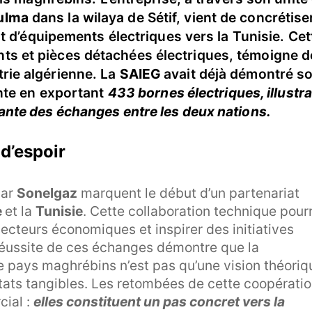
Eulma
dans la wilaya de Sétif, vient de concrétise
t d’équipements électriques vers la Tunisie. Cet
s et pièces détachées électriques, témoigne d
rie algérienne. La
SAIEG
avait déjà démontré s
nte en exportant
433 bornes électriques, illustr
ssante des échanges entre les deux nations.
d’espoir
par
Sonelgaz
marquent le début d’un partenariat
e
et la
Tunisie
. Cette collaboration technique pourr
secteurs économiques et inspirer des initiatives
a réussite de ces échanges démontre que la
pays maghrébins n’est pas qu’une vision théoriq
ltats tangibles. Les retombées de cette coopérati
ial :
elles constituent un pas concret vers la