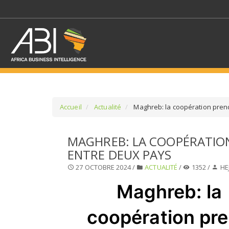
Accueil
Actualité
Maghreb: la coopération pren
SÉLECTIONNEZ UN/DE
MAGHREB: LA COOPÉRATIO
ENTRE DEUX PAYS
SELECTIONNEZ UNE S
27 OCTOBRE 2024 /
ACTUALITÉ
/
1352 /
HE
Maghreb: la
coopération pr