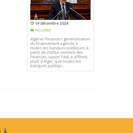
19 décembre 2024
Actualité
Algérie/ Finances: généralisation
du financement agricole à
toutes les banques publiques à
partir de 2025Le ministre des
Finances, Laaziz Faid, a affirmé,
jeudi à Alger, que toutes les
banques publiqu...
 À