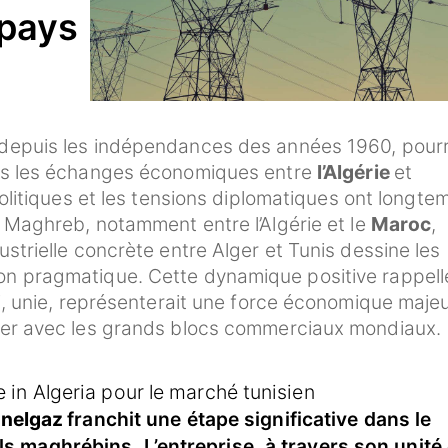
 pays
 depuis les indépendances des années 1960, pourr
ers les échanges économiques entre
l’Algérie
et
 politiques et les tensions diplomatiques ont longte
u Maghreb, notamment entre l’Algérie et le
Maroc
,
ustrielle concrète entre Alger et Tunis dessine les
on pragmatique. Cette dynamique positive rappelle
ui, unie, représenterait une force économique maje
iser avec les grands blocs commerciaux mondiaux.
in Algeria pour le marché tunisien
nelgaz
franchit une étape significative dans le
ls maghrébins. L’entreprise, à travers son unité