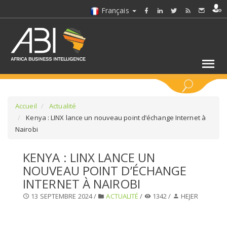
Français
MOTS CLÉS
Accueil
Actualité
Kenya : LINX lance un nouveau point d’échange Internet à
Nairobi
SÉLECTIONNEZ UN/DES SECTEURS
KENYA : LINX LANCE UN
SÉLECTIONNEZ UN DOSSIER
NOUVEAU POINT D’ÉCHANGE
INTERNET À NAIROBI
SELECTIONNEZ UNE SECTION
13 SEPTEMBRE 2024 /
ACTUALITÉ
/
1342 /
HEJER
SÉLECTIONNEZ UNE CATÉGORIE