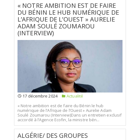
« NOTRE AMBITION EST DE FAIRE
DU BÉNIN LE HUB NUMÉRIQUE DE
L’AFRIQUE DE L’OUEST » AURELIE
ADAM SOULÉ ZOUMAROU
(INTERVIEW)
17 décembre 2024
Actualité
« Notre ambition est de faire du Bénin le hub
numérique de l’Afrique de l’Ouest » Aurelie Adam
Soulé Zoumarou (Interview)Dans un entretien exclusif
accordé à l’Agence Ecofin, la ministre bén...
ALGÉRIE/ DES GROUPES