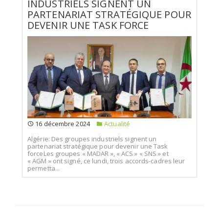
INDUSTRIELS SIGNENT UN
PARTENARIAT STRATÉGIQUE POUR
DEVENIR UNE TASK FORCE
16 décembre 2024
Actualité
Algérie: Des groupes industriels signent un
partenariat stratégique pour devenir une Task
forceLes groupes « MADAR », « ACS » « SNS » et
« AGM » ont signé, ce lundi, trois accords-cadres leur
permetta...