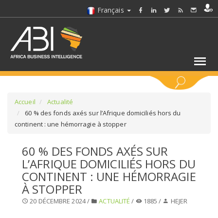
Français
MOTS CLÉS
Accueil
Actualité
60 % des fonds axés sur l’Afrique domiciliés hors du
continent : une hémorragie à stopper
SÉLECTIONNEZ UN/DES SECTEURS
60 % DES FONDS AXÉS SUR
SÉLECTIONNEZ UN DOSSIER
L’AFRIQUE DOMICILIÉS HORS DU
CONTINENT : UNE HÉMORRAGIE
SELECTIONNEZ UNE SECTION
À STOPPER
20 DÉCEMBRE 2024 /
ACTUALITÉ
/
1885 /
HEJER
SÉLECTIONNEZ UNE CATÉGORIE