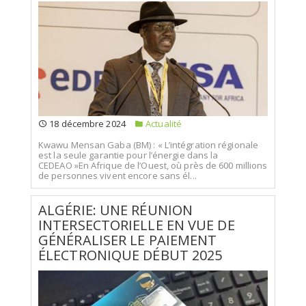
18 décembre 2024
Actualité
Kwawu Mensan Gaba (BM) : « L’intégration régionale
est la seule garantie pour l’énergie dans la
CEDEAO »En Afrique de l’Ouest, où près de 600 millions
de personnes vivent encore sans él...
ALGÉRIE: UNE RÉUNION
INTERSECTORIELLE EN VUE DE
GÉNÉRALISER LE PAIEMENT
ÉLECTRONIQUE DÉBUT 2025